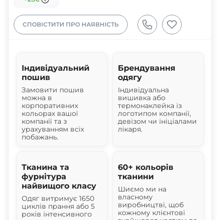
СПОВІСТИТИ ПРО НАЯВНІСТЬ
Індивідуальний
Брендування
пошив
одягу
Замовити пошив
Індивідуальна
можна в
вишивка або
корпоративних
термонаклейка із
кольорах вашої
логотипом компанії,
компанії та з
девізом чи ініціалами
урахуванням всіх
лікаря.
побажань.
Тканина та
60+ кольорів
фурнітура
тканини
найвищого класу
Шиємо ми на
власному
Одяг витримує 1650
виробництві, щоб
циклів прання або 5
кожному клієнтові
років інтенсивного