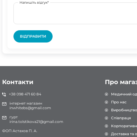
Напишіть відгук*
ВІДПРАВИТИ
Контакти
Про мага
+38 098 471 60 84
Медичний од
Про нас
інтернет магазин
inwhitebs@gmail.com
Виробництв
гурт
Співпраця
irina.tolstikova21@gmail.com
Корпоративн
ФОП Астахов П. А.
Доставка та 