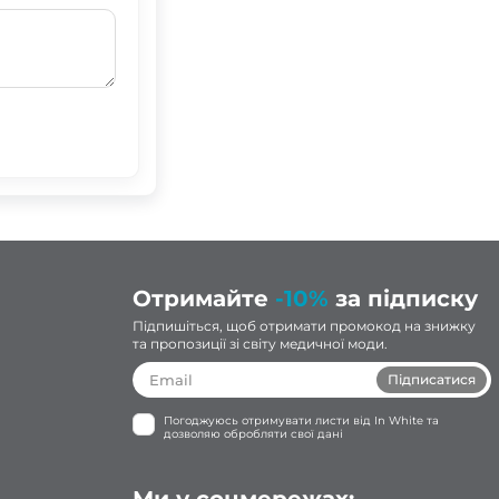
Отримайте
-10%
за підписку
Підпишіться, щоб отримати промокод на знижку
та пропозиції зі світу медичної моди.
Підписатися
Погоджуюсь отримувати листи від In White та
дозволяю обробляти свої дані