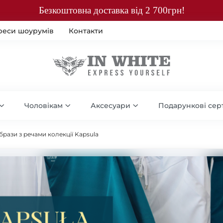
Безкоштовна доставка від 2 700грн!
реси шоурумів
Контакти
Чоловікам
Аксесуари
Подарункові сер
брази з речами колекції Kapsula