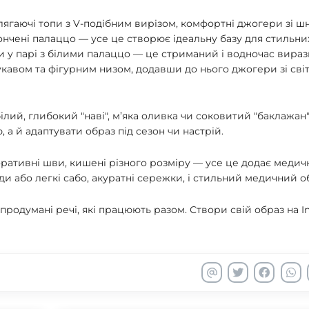
лягаючі топи з V-подібним вирізом, комфортні джогери зі ш
нчені палаццо — усе це створює ідеальну базу для стильних
 у парі з білими палаццо — це стриманий і водночас вираз
укавом та фігурним низом, додавши до нього джогери зі св
лий, глибокий "наві", м’яка оливка чи соковитий "баклажан
а й адаптувати образ під сезон чи настрій.
коративні шви, кишені різного розміру — усе це додає меди
ди або легкі сабо, акуратні сережки, і стильний медичний о
родумані речі, які працюють разом. Створи свій образ на In