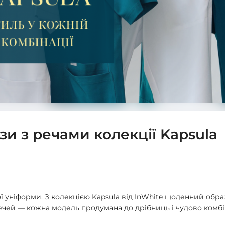
зи з речами колекції Kapsula
 уніформи. З колекцією Kapsula від InWhite щоденний обра
ечей — кожна модель продумана до дрібниць і чудово комбі