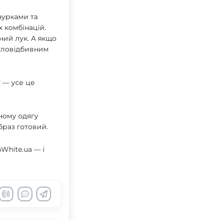
нурками та
 комбінацій.
ний лук. А якщо
ітловідбивним
" — усе це
чному одягу
браз готовий.
White.ua — і