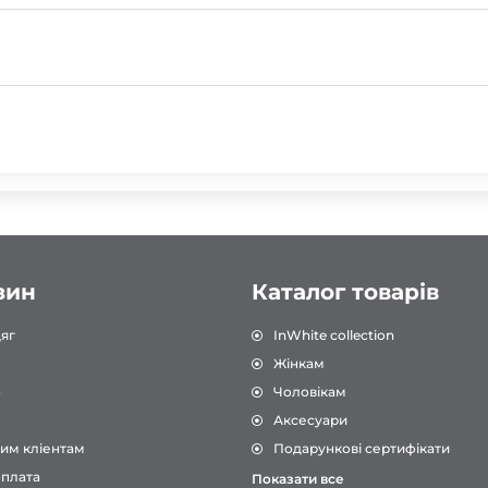
зин
Каталог товарів
яг
InWhite collection
Жінкам
о
Чоловікам
Аксесуари
им кліентам
Подарункові сертифікати
оплата
Показати все