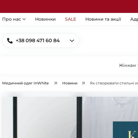
Про нас
Новинки
SALE
Новини та акції
Ад
+38 098 471 60 84
Жінкам
Медичний одяг InWhite
Новини
Як створювати стильні о