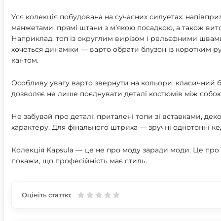
Уся колекція побудована на сучасних силуетах: напівпри
манжетами, прямі штани з м’якою посадкою, а також вито
Наприклад, топ із округлим вирізом і рельєфними швами
хочеться динаміки — варто обрати блузон із коротким р
кантом.
Особливу увагу варто звернути на кольори: класичний бі
дозволяє не лише поєднувати деталі костюмів між собою, 
Не забувай про деталі: приталені топи зі вставками, де
характеру. Для фінального штриха — зручні однотонні ке
Колекція Kapsula — це не про моду заради моди. Це про п
покажи, що професійність має стиль.
Оцініть статтю: