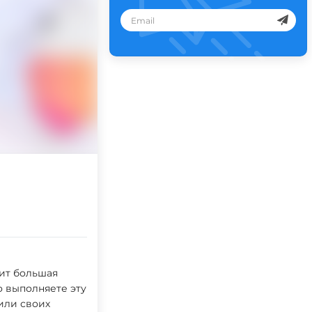
жит большая
о выполняете эту
или своих