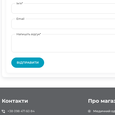
Ім'я*
Email
Напишіть відгук*
ВІДПРАВИТИ
Контакти
Про мага
+38 098 471 60 84
Медичний од