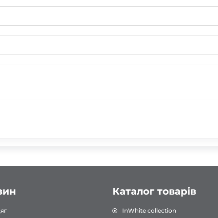
зин
Каталог товарів
яг
InWhite collection