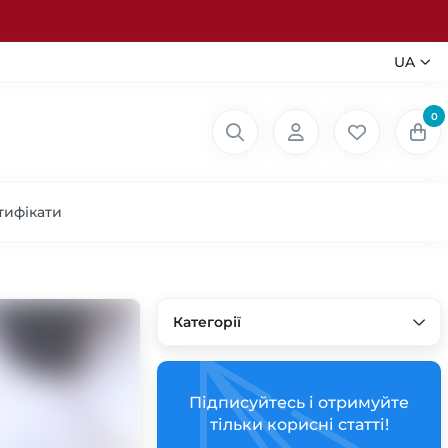
UA
0
тифікати
Категорії
Підписуйтесь і отримуйте
тільки корисні статті!