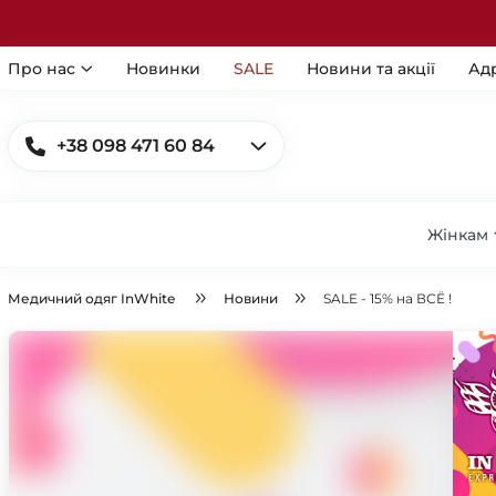
Про нас
Новинки
SALE
Новини та акції
Ад
+38 098 471 60 84
Жінкам
Медичний одяг InWhite
Новини
SALE - 15% на ВСЁ !