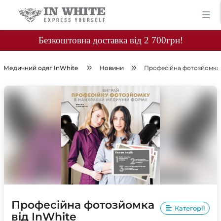
Безкоштовна доставка від 2 700грн!
Медичний одяг InWhite
Новини
Професійна фотозйомка 
Професійна фотозйомка
Категорії
від InWhite