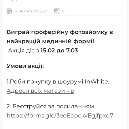
17 Лютого 2022, Чт
0
Виграй професійну фотозйомку в
найкращій медичній формі!
Акція діє з
15.02 до 7.03
Умови акції:
1.Роби покупку в шоурумі InWhite.
Адреси всіх магазинів
2. Реєструйся за посиланням
https://forms.gle/3eoEapckvEgjfpxq7