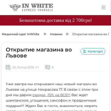
Безкоштовна доставка від 2 700грн!
Медичний одяг InWhite
Новини
Открытие магазина во Л
Открытие магазина во
Категорії
Львове
25 Липня 2019, Чт
0
Уже завтра мы открываем наш новый магазин во
Львове на улице Некрасова 17. В связи с этим три
дня мы дарим
скидки -15% на ВСЕ!!!
Вас ждет
шампанское, угощения, саксофон и праздничные
подарки!!! Ждем Вас в гости, знакомиться, мерять