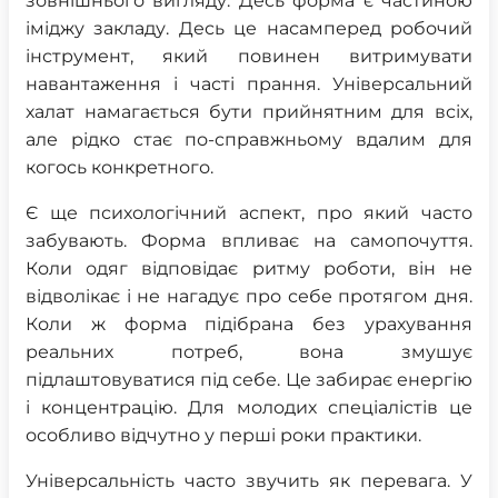
зовнішнього вигляду. Десь форма є частиною
іміджу закладу. Десь це насамперед робочий
інструмент, який повинен витримувати
навантаження і часті прання. Універсальний
халат намагається бути прийнятним для всіх,
але рідко стає по-справжньому вдалим для
когось конкретного.
Є ще психологічний аспект, про який часто
забувають. Форма впливає на самопочуття.
Коли одяг відповідає ритму роботи, він не
відволікає і не нагадує про себе протягом дня.
Коли ж форма підібрана без урахування
реальних потреб, вона змушує
підлаштовуватися під себе. Це забирає енергію
і концентрацію. Для молодих спеціалістів це
особливо відчутно у перші роки практики.
Універсальність часто звучить як перевага. У