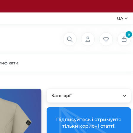
UA
0
тифікати
Категорії
Підписуйтесь і отримуйте
тільки корисні статті!