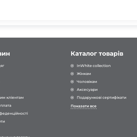
зин
Каталог товарів
яг
InWhite collection
Жінкам
о
Чоловікам
Аксесуари
им кліентам
Подарункові сертифікати
оплата
Показати все
феденційності
рти