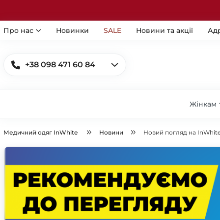
Про нас
Новинки
SALE
Новини та акції
Ад
+38 098 471 60 84
Жінкам
Медичний одяг InWhite
Новини
Новий погляд на InWhite