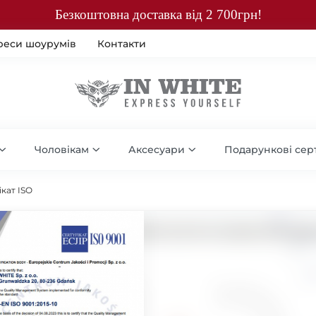
Безкоштовна доставка від 2 700грн!
реси шоурумів
Контакти
Чоловікам
Аксесуари
Подарункові сер
ікат ISO