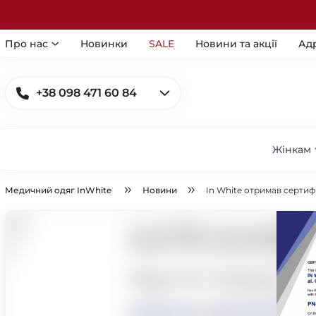
Про нас
Новинки
SALE
Новини та акції
Ад
+38 098 471 60 84
Жінкам
Медичний одяг InWhite
Новини
In White отримав сертиф