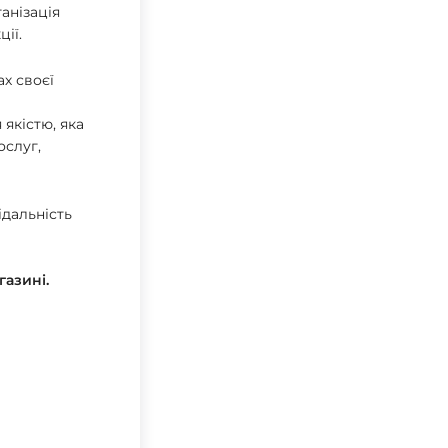
ганізація
ії.
х своєї
 якістю,
яка
ослуг,
ідальність
газині.