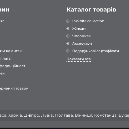
зин
Каталог товарів
яг
InWhite collection
Жінкам
о
Чоловікам
Аксесуари
им кліентам
Подарункові сертифікати
оплата
Показати все
феденційності
рти
ернення товару
са, Харків, Дніпро, Львів, Полтава, Вінниця, Констанца, Бух