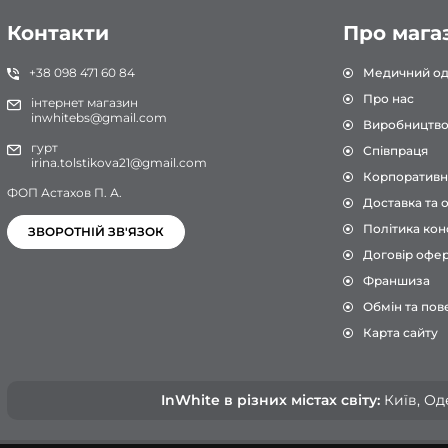
Контакти
Про мага
+38 098 471 60 84
Медичний од
Про нас
інтернет магазин
inwhitebs@gmail.com
Виробництв
гурт
Співпраця
irina.tolstikova21@gmail.com
Корпоративн
ФОП Астахов П. А.
Доставка та 
Політика кон
ЗВОРОТНІЙ ЗВ'ЯЗОК
Договір офе
Франшиза
Обмін та пов
Карта сайту
InWhite в різних містах світу:
Київ, Оде