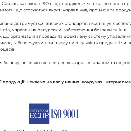
уг. Сертифікат якості ISO є підтвердженням того, що певна ор
моги, що стосуються якості управління, процесів та продукц
анія дотримується високих стандартів якості в усіх аспекта
нтів, управління ресурсами, забезпечення безпеки та інші
е, що організація впровадила
ефективну систему управління
 вимог, забезпечуючи при цьому
високу якість продукції
чи п
оцесів.
бізнесу, оскільки він підкреслює професіоналізм та відпов
 продукції! Чекаємо на вас у наших шоурумах, інтернет-ма