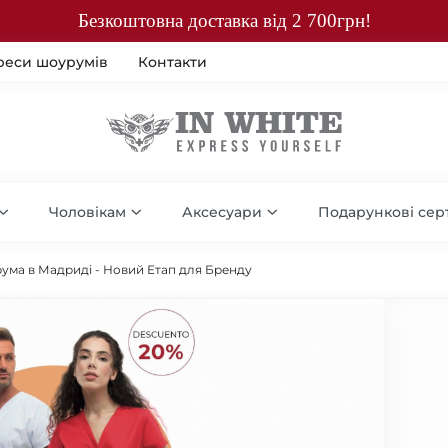
Безкоштовна доставка від 2 700грн!
реси шоурумів
Контакти
Чоловікам
Аксесуари
Подарункові сер
рума в Мадриді - Новий Етап для Бренду