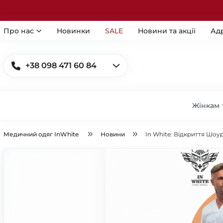
Про нас
Новинки
SALE
Новини та акції
Ад
+38 098 471 60 84
Жінкам
Медичний одяг InWhite
Новини
In White: Відкриття Шоу