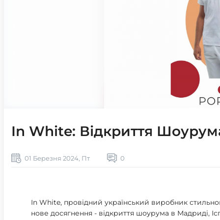
In White: Відкриття Шоурум
01 Березня 2024, Пт
0
In White, провідний український виробник стильно
нове досягнення - відкриття шоурума в Мадриді, Ісп