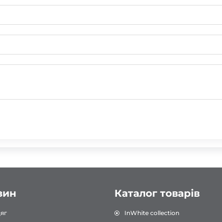
зин
Каталог товарів
яг
InWhite collection