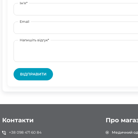
Ім'я*
Email
Напишіть відгук*
ВІДПРАВИТИ
Контакти
Про мага
+38 098 471 60 84
Медичний од