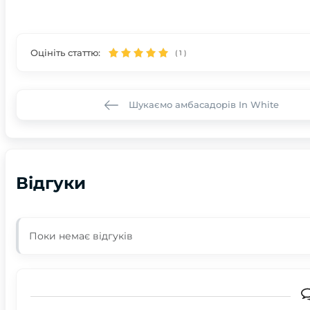
Оцініть статтю:
(
1
)
Шукаємо амбасадорів In White
Відгуки
Поки немає відгуків