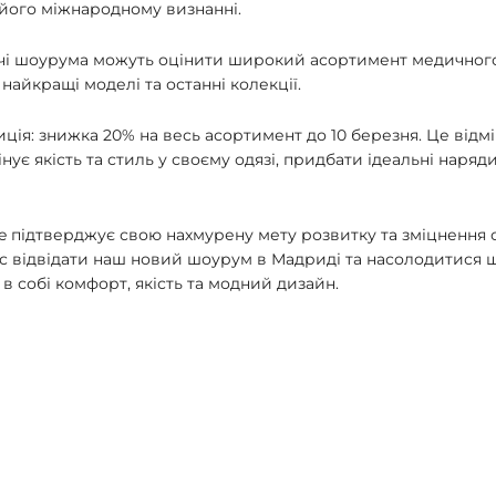
 його міжнародному визнанні.
увачі шоурума можуть оцінити широкий асортимент медичног
найкращі моделі та останні колекції.
иція: знижка 20% на весь асортимент до 10 березня. Це відм
нує якість та стиль у своєму одязі, придбати ідеальні наряди
te підтверджує свою нахмурену мету розвитку та зміцнення 
ас відвідати наш новий шоурум в Мадриді та насолодитися
 собі комфорт, якість та модний дизайн.