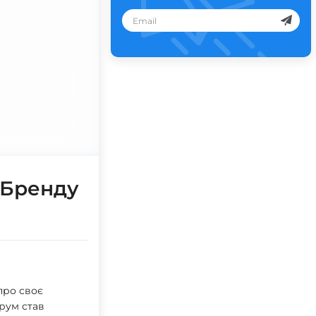
 Бренду
про своє
урум став