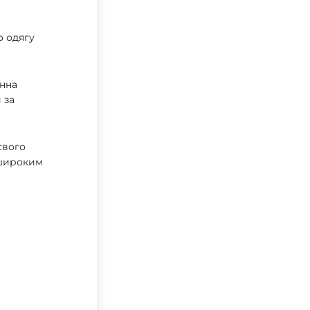
о одягу
інна
 за
свого
 широким