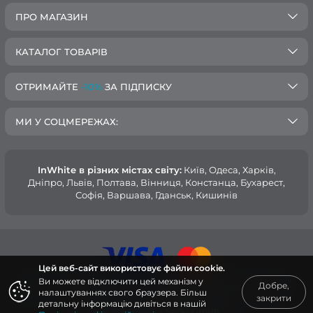
ПРО МАГАЗИН
КАТАЛОГ ТОВАРІВ
ОТРИМАЙТЕ
-10%
ЗА ПІДПИСКУ
МИ У СОЦМЕРЕЖАХ:
InWhite в різних містах світу:
Київ, Одеса, Харків,
Дніпро, Львів, Полтава, Вінниця, Констанца, Бухарест,
Софія, Варшава, Гданськ, Кишинів
Цей веб-сайт використовує файли cookie.
Ви можете відключити цей механізм у
Добре,
© 2015 — 2026, Інтернет-магазин медичного одягу InWhite.
налаштуваннях свого браузера. Більш
закрити
детальну інформацію дивіться в нашій
Сайт створено в
Sago Group
.