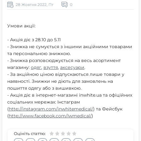
28 Жовтня 2022, Пт
0
Умови акції:
- Акція діє з 28.10 до 5.11
- Знижка не сумується з іншими акційними товарами
та персональною знижкою.
- Знижка розповсюджується на весь асортимент
магазину:
одяг
,
взуття
,
аксесуари
.
- За акційною ціною відпускаються лише товари у
наявності. Знижки не діють для замовлень на
пошиття одягу або з вишивкою.
- Акція діє в інтернет-магазині inwhite.ua та офіційних
соціальних мережах: Інстаграм
(
http://instagram.com/inwhitemedical/
) та Фейсбук
(
http://www.facebook.com/Iwmedical/
)
Оцініть статтю: