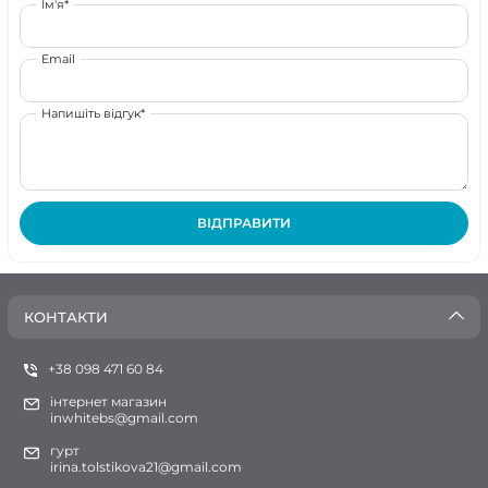
Ім'я*
Email
Напишіть відгук*
ВІДПРАВИТИ
КОНТАКТИ
+38 098 471 60 84
інтернет магазин
inwhitebs@gmail.com
гурт
irina.tolstikova21@gmail.com