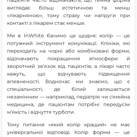
пацієнти часто відзначають, що темна форма
виглядає більш естетичною та менш
«лікарняною», тому страху чи напруги при
контакті з лікарем стає менше.
Ми в InWhite бачимо це щодня: колір — це
потужний інструмент комунікації. Клініки, які
переходять на чорні або комбіновані форми,
відзначають покращення атмосфери й
зворотний зв’язок від пацієнтів, а лікарі часто
кажуть, що відчувають підвищення
впевненості. Водночас ми знаємо, що є
спеціальності, де білий залишається
незамінним — наприклад, педіатрія чи сімейна
медицина, де пацієнтам потрібні передусім
м’якість і відчуття турботи.
Тому питання «який колір кращий» не має
універсальної відповіді. Колір форми — це