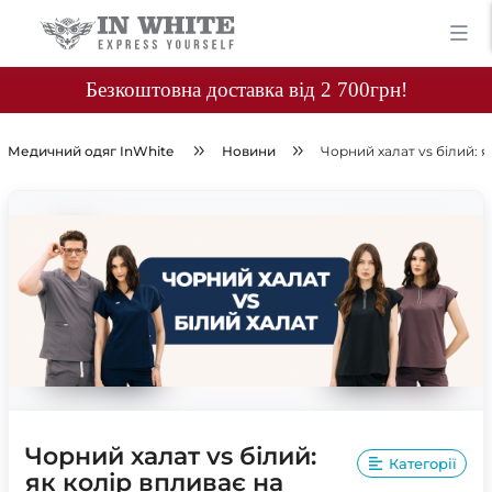
Безкоштовна доставка від 2 700грн!
Медичний одяг InWhite
Новини
Чорний халат vs білий: я
Чорний халат vs білий:
Категорії
як колір впливає на