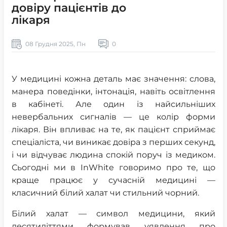
довіру пацієнтів до
лікаря
08 Грудня 2025, Пн
0
У медицині кожна деталь має значення: слова,
манера поведінки, інтонація, навіть освітлення
в кабінеті. Але один із найсильніших
невербальних сигналів — це колір форми
лікаря. Він впливає на те, як пацієнт сприймає
спеціаліста, чи виникає довіра з перших секунд,
і чи відчуває людина спокій поруч із медиком.
Сьогодні ми в InWhite говоримо про те, що
краще працює у сучасній медицині —
класичний білий халат чи стильний чорний.
Білий халат — символ медицини, який
десятиліттями формував уявлення про