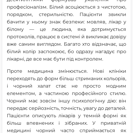
професіоналізм. Білий асоціюється з чистотою,
порядком, стерильністю. Пацієнти звикли
бачити у ньому знак безпеки: мовляв, лікар у
білому — це людина, яка дотримується
протоколів, працює в системі й викликає довіру
вже самим виглядом. Багато хто відзначає, що
білий колір заспокоює, бо одразу нагадує про
лікарні, де все має бути під контролем.
Проте медицина змінюється. Нові клініки
переходять до форм більш стриманих кольорів,
і чорний халат стає не просто модним
елементом, а частиною професійного стилю.
Чорний має зовсім іншу психологічну дію: він
передає серйозність, точність, увагу до деталей.
Пацієнти описують лікарів у темній формі як
більш впевнених і зібраних. У приватній
медицині чорний часто сприймається як