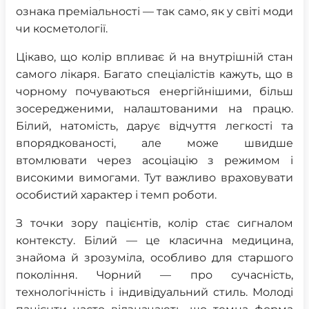
ознака преміальності — так само, як у світі моди
чи косметології.
Цікаво, що колір впливає й на внутрішній стан
самого лікаря. Багато спеціалістів кажуть, що в
чорному почуваються енергійнішими, більш
зосередженими, налаштованими на працю.
Білий, натомість, дарує відчуття легкості та
впорядкованості, але може швидше
втомлювати через асоціацію з режимом і
високими вимогами. Тут важливо враховувати
особистий характер і темп роботи.
З точки зору пацієнтів, колір стає сигналом
контексту. Білий — це класична медицина,
знайома й зрозуміла, особливо для старшого
покоління. Чорний — про сучасність,
технологічність і індивідуальний стиль. Молоді