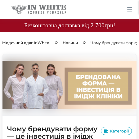
Безкоштовна доставка від 2 700грн!
Медичний одяг InWhite
Новини
Чому брендувати форму —
Чому брендувати форму
Категорії
— це інвестиція в імідж