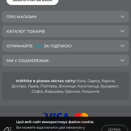
ПРО МАГАЗИН
КАТАЛОГ ТОВАРІВ
ОТРИМАЙТЕ
-10%
ЗА ПІДПИСКУ
МИ У СОЦМЕРЕЖАХ:
InWhite в різних містах світу:
Київ, Одеса, Харків,
Дніпро, Львів, Полтава, Вінниця, Констанца, Бухарест,
Софія, Варшава, Гданськ, Кишинів
Цей веб-сайт використовує файли cookie.
Ви можете відключити цей механізм у
Добре,
© 2015 — 2026, Інтернет-магазин медичного одягу InWhite.