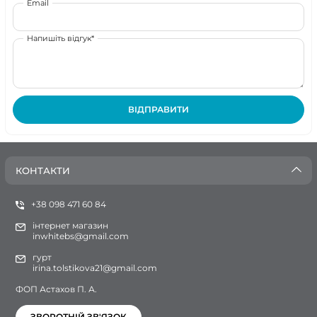
Email
Напишіть відгук*
ВІДПРАВИТИ
КОНТАКТИ
+38 098 471 60 84
інтернет магазин
inwhitebs@gmail.com
гурт
irina.tolstikova21@gmail.com
ФОП Астахов П. А.
ЗВОРОТНІЙ ЗВ'ЯЗОК