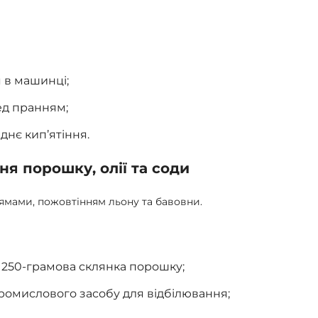
я в машинці;
ед пранням;
нє кип’ятіння.
ня порошку, олії та соди
ямами, пожовтінням льону та бавовни.
я 250-грамова склянка порошку;
 промислового засобу для відбілювання;