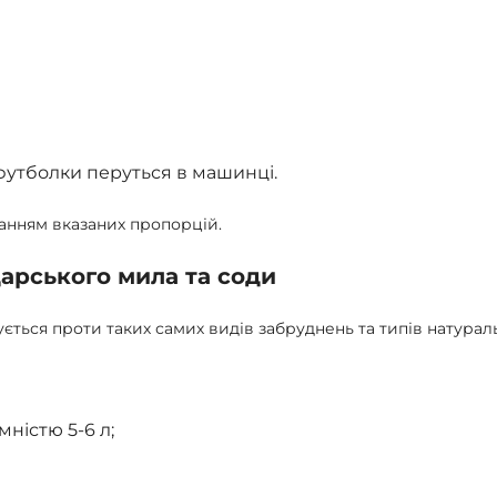
 футболки перуться в машинці.
анням вказаних пропорцій.
дарського мила та соди
ться проти таких самих видів забруднень та типів натурал
мністю 5-6 л;