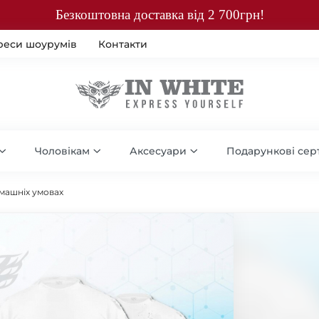
Безкоштовна доставка від 2 700грн!
реси шоурумів
Контакти
Чоловікам
Аксесуари
Подарункові сер
омашніх умовах