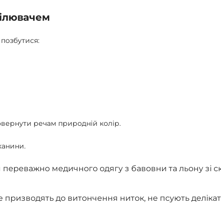
білювачем
позбутися:
повернути речам природній колір.
канини.
я переважно медичного одягу з бавовни та льону зі 
не призводять до витончення ниток, не псують делікатн