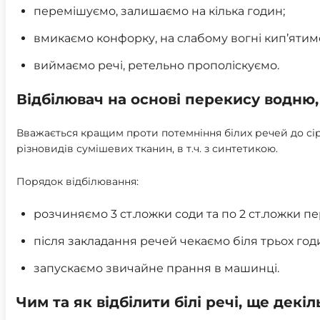
перемішуємо, залишаємо на кілька годин;
вмикаємо конфорку, на слабому вогні кип’ятимо
виймаємо речі, ретельно прополіскуємо.
Відбілювач на основі перекису водню
Вважається кращим проти потемніння білих речей до сір
різновидів сумішевих тканин, в т.ч. з синтетикою.
Порядок відбілювання:
розчиняємо 3 ст.ложки соди та по 2 ст.ложки пе
після закладання речей чекаємо біля трьох годи
запускаємо звичайне прання в машинці.
Чим та як відбілити білі речі, ще декі