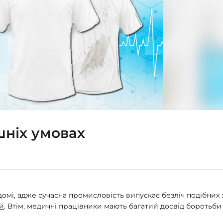
шніх умовах
омі, адже сучасна промисловість випускає безліч подібних з
й
. Втім, медичні працівники мають багатий досвід боротьби