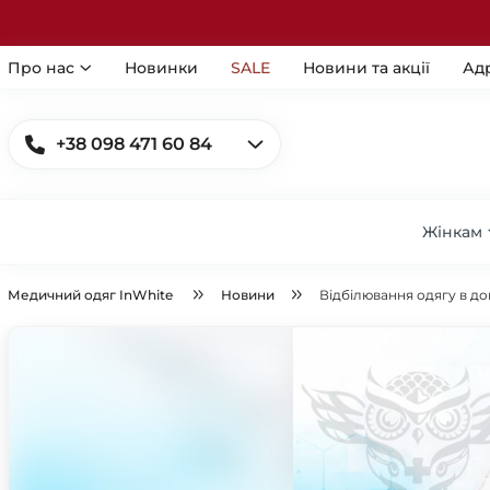
Про нас
Новинки
SALE
Новини та акції
Ад
+38 098 471 60 84
Жінкам
Медичний одяг InWhite
Новини
Відбілювання одягу в д