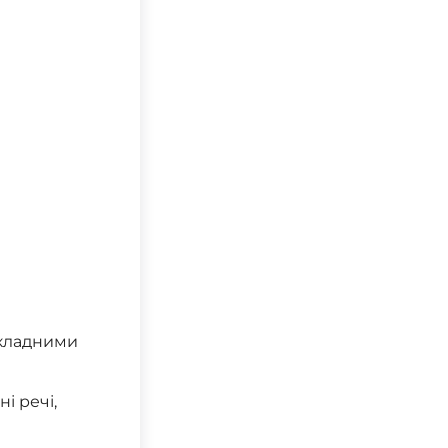
складними
і речі,