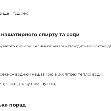
 ще 1 годину;
, нашатирного спирту та соди
уватого кольору. Велика перевага – підходить абсолютно дл
рекису водню і нашатирю в 3-х літрах теплої води;
н, час від часу помішуючи;
лька порад