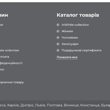
зин
Каталог товарів
яг
InWhite collection
Жінкам
о
Чоловікам
Аксесуари
им кліентам
Подарункові сертифікати
оплата
Показати все
феденційності
рти
ернення товару
са, Харків, Дніпро, Львів, Полтава, Вінниця, Констанца, Бух