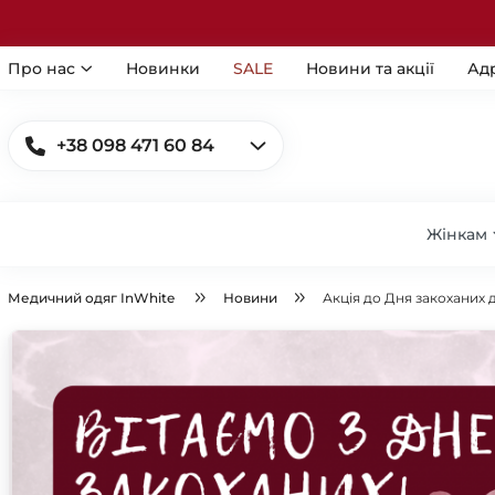
Про нас
Новинки
SALE
Новини та акції
Ад
+38 098 471 60 84
Жінкам
Медичний одяг InWhite
Новини
Акція до Дня закоханих д