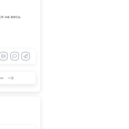
я на весь
ри