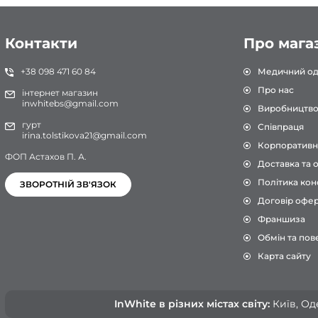
Контакти
Про мага
+38 098 471 60 84
Медичний од
Про нас
інтернет магазин
inwhitebs@gmail.com
Виробництв
гурт
Співпраця
irina.tolstikova21@gmail.com
Корпоративн
ФОП Астахов П. А.
Доставка та 
Політика кон
ЗВОРОТНІЙ ЗВ'ЯЗОК
Договір офе
Франшиза
Обмін та пов
Карта сайту
InWhite в різних містах світу:
Київ, Оде