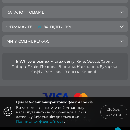
КАТАЛОГ ТОВАРІВ
ОТРИМАЙТЕ
-10%
ЗА ПІДПИСКУ
МИ У СОЦМЕРЕЖАХ:
InWhite в різних містах світу:
Київ, Одеса, Харків,
Дніпро, Львів, Полтава, Вінниця, Констанца, Бухарест,
Софія, Варшава, Гданськ, Кишинів
Цей веб-сайт використовує файли cookie.
Ви можете відключити цей механізм у
Добре,
© 2015 — 2026, Інтернет-магазин медичного одягу InWhite.
налаштуваннях свого браузера. Більш
закрити
детальну інформацію дивіться в нашій
Сайт створено в
Sago Group
.
Політиці конфіденційності
.