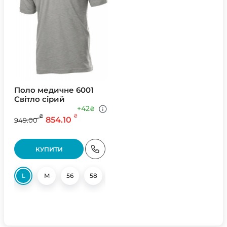
Поло медичне 6001
Світло сірий
+42
₴
₴
₴
854.10
949.00
КУПИТИ
L
M
56
58
XXL
S