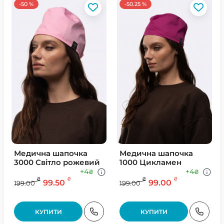
-50 %
-50.25 %
Медична шапочка
Медична шапочка
3000 Світло рожевий
1000 Цикламен
+4
+4
₴
₴
₴
₴
₴
₴
99.50
99.00
199.00
199.00
КУПИТИ
КУПИТИ