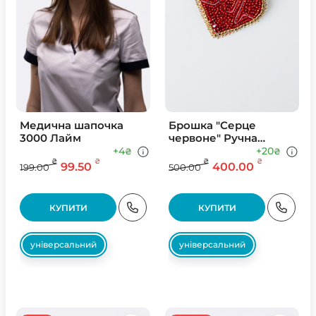
Медична шапочка
Брошка "Серце
3000 Лайм
червоне" Ручна
робота
+4
+20
₴
₴
₴
₴
₴
₴
99.50
400.00
199.00
500.00
КУПИТИ
КУПИТИ
універсальний
універсальний