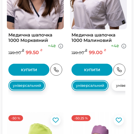
Медична шапочка
Медична шапочка
1000 Морквяний
1000 Малиновий
+4
+4
₴
₴
₴
₴
₴
₴
99.50
99.00
199.00
199.00
КУПИТИ
КУПИТИ
універсальний
універсальний
універса
-50 %
-50.25 %