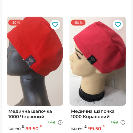
-50 %
-50 %
Медична шапочка
Медична шапочка
1000 Червоний
1000 Кораловий
+4
+4
₴
₴
₴
₴
₴
₴
99.50
99.50
199.00
199.00