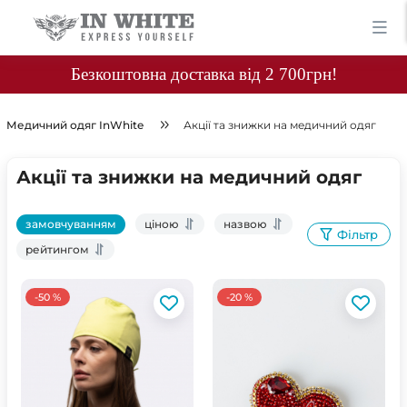
Безкоштовна доставка від 2 700грн!
Медичний одяг InWhite
Акції та знижки на медичний одяг
Акції та знижки на медичний одяг
замовчуванням
ціною
назвою
Фільтр
рейтингом
-50 %
-20 %