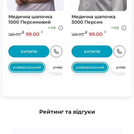
Медична шапочка
Медична шапочка
1000 Персиковий
3000 Персик
+4
+4
₴
₴
₴
₴
₴
₴
99.00
99.00
199.00
199.00
КУПИТИ
КУПИТИ
універсальний
універсальний
універсальний
універса
Рейтинг та відгуки