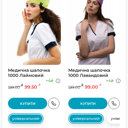
Медична шапочка
Медична шапочка
1000 Лаймовий
1000 Лавандовий
+4
+4
₴
₴
₴
₴
₴
₴
99.50
99.00
199.00
199.00
КУПИТИ
КУПИТИ
універсальний
універсальний
універса