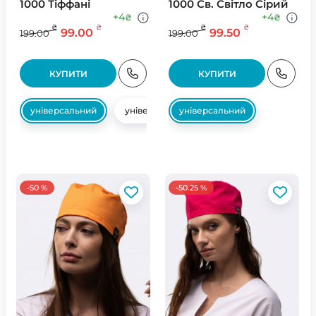
1000 Тіффані
1000 Св. Свiтло Сiрий
+4
+4
₴
₴
₴
₴
₴
₴
99.00
99.50
199.00
199.00
КУПИТИ
КУПИТИ
універсальний
універсальний
універсальний
-50 %
-50.25 %