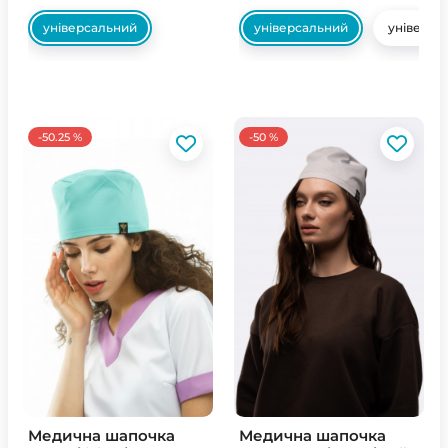
універсальний
універсальний
універса
-50.25 %
-50 %
Медична шапочка
Медична шапочка