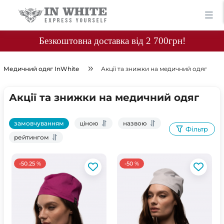
Безкоштовна доставка від 2 700грн!
Медичний одяг InWhite
Акції та знижки на медичний одяг
Акції та знижки на медичний одяг
замовчуванням
ціною
назвою
Фільтр
рейтингом
-50.25 %
-50 %