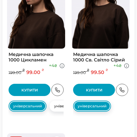
Медична шапочка
Медична шапочка
1000 Цикламен
1000 Св. Свiтло Сiрий
+4
+4
₴
₴
₴
₴
₴
₴
99.00
99.50
199.00
199.00
КУПИТИ
КУПИТИ
універсальний
універсальний
універсальний