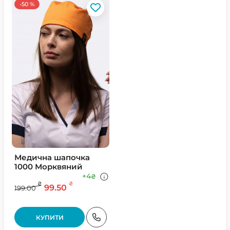
-50 %
Медична шапочка
1000 Морквяний
+4
₴
₴
₴
99.50
199.00
КУПИТИ