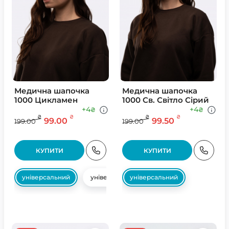
Медична шапочка
Медична шапочка
1000 Цикламен
1000 Св. Свiтло Сiрий
+4
+4
₴
₴
₴
₴
₴
₴
99.00
99.50
199.00
199.00
КУПИТИ
КУПИТИ
універсальний
універсальний
універсальний