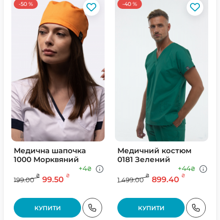
-50 %
-40 %
Медична шапочка
Медичний костюм
1000 Морквяний
0181 Зелений
+4
+44
₴
₴
₴
₴
₴
₴
99.50
899.40
199.00
1 499.00
КУПИТИ
КУПИТИ