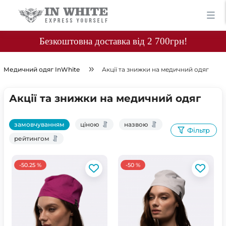
Безкоштовна доставка від 2 700грн!
Медичний одяг InWhite
Акції та знижки на медичний одяг
Акції та знижки на медичний одяг
замовчуванням
ціною
назвою
Фільтр
рейтингом
-50.25 %
-50 %