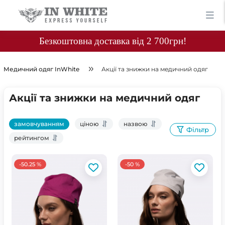
Безкоштовна доставка від 2 700грн!
Медичний одяг InWhite
Акції та знижки на медичний одяг
Акції та знижки на медичний одяг
замовчуванням
ціною
назвою
Фільтр
рейтингом
-50.25 %
-50 %