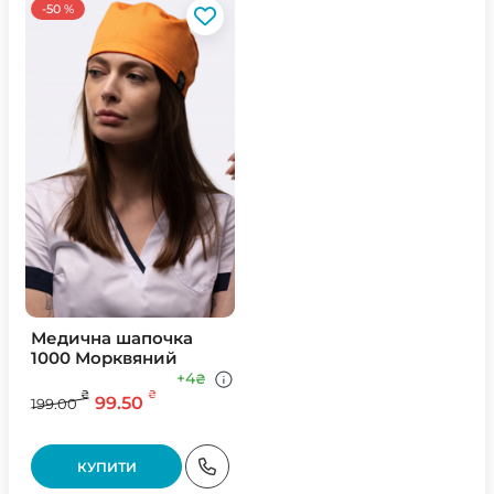
-50 %
Медична шапочка
1000 Морквяний
+4
₴
₴
₴
99.50
199.00
КУПИТИ