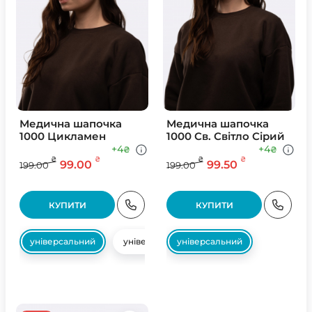
Медична шапочка
Медична шапочка
1000 Цикламен
1000 Св. Свiтло Сiрий
+4
+4
₴
₴
₴
₴
₴
₴
99.00
99.50
199.00
199.00
КУПИТИ
КУПИТИ
універсальний
універсальний
універсальний