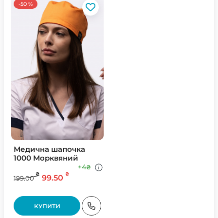
-50 %
Медична шапочка
1000 Морквяний
+4
₴
₴
₴
99.50
199.00
КУПИТИ