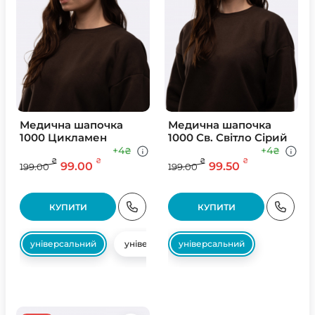
Медична шапочка
Медична шапочка
1000 Цикламен
1000 Св. Свiтло Сiрий
+4
+4
₴
₴
₴
₴
₴
₴
99.00
99.50
199.00
199.00
КУПИТИ
КУПИТИ
універсальний
універсальний
універсальний