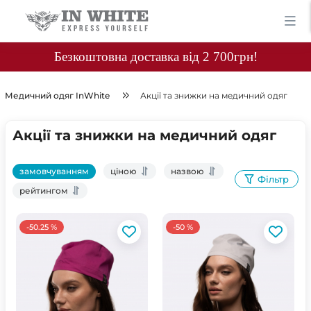
Безкоштовна доставка від 2 700грн!
Медичний одяг InWhite
Акції та знижки на медичний одяг
Акції та знижки на медичний одяг
замовчуванням
ціною
назвою
Фільтр
рейтингом
-50.25 %
-50 %