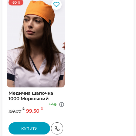
-50 %
Медична шапочка
1000 Морквяний
+4
₴
₴
₴
99.50
199.00
КУПИТИ