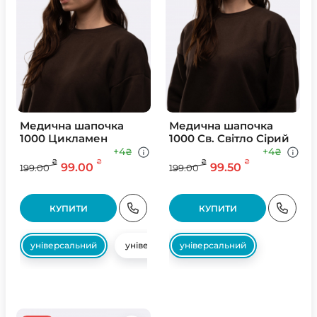
Медична шапочка
Медична шапочка
1000 Цикламен
1000 Св. Свiтло Сiрий
+4
+4
₴
₴
₴
₴
₴
₴
99.00
99.50
199.00
199.00
КУПИТИ
КУПИТИ
універсальний
універсальний
універсальний