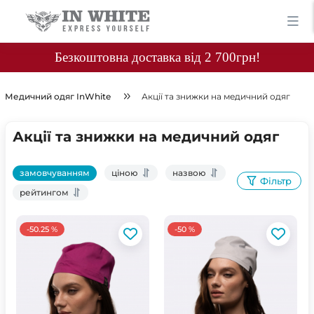
Безкоштовна доставка від 2 700грн!
Медичний одяг InWhite
Акції та знижки на медичний одяг
Акції та знижки на медичний одяг
замовчуванням
ціною
назвою
Фільтр
рейтингом
-50.25 %
-50 %