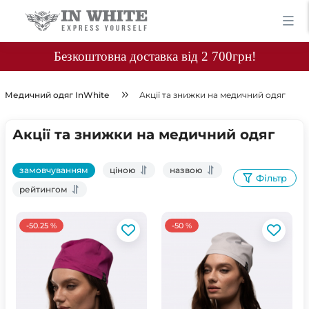
Безкоштовна доставка від 2 700грн!
Медичний одяг InWhite
Акції та знижки на медичний одяг
Акції та знижки на медичний одяг
замовчуванням
ціною
назвою
Фільтр
рейтингом
-50.25 %
-50 %