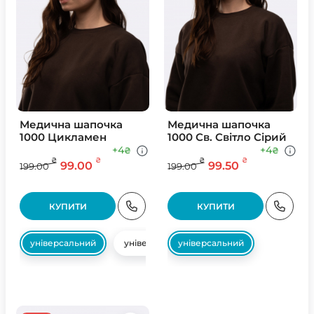
Медична шапочка
Медична шапочка
1000 Цикламен
1000 Св. Свiтло Сiрий
+4
+4
₴
₴
₴
₴
₴
₴
99.00
99.50
199.00
199.00
КУПИТИ
КУПИТИ
універсальний
універсальний
універсальний