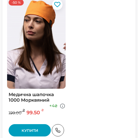
-50 %
Медична шапочка
1000 Морквяний
+4
₴
₴
₴
99.50
199.00
КУПИТИ