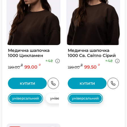
Медична шапочка
Медична шапочка
1000 Цикламен
1000 Св. Свiтло Сiрий
+4
+4
₴
₴
₴
₴
₴
₴
99.00
99.50
199.00
199.00
КУПИТИ
КУПИТИ
універсальний
універсальний
універсальний