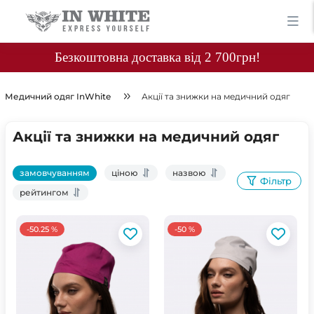
Безкоштовна доставка від 2 700грн!
Медичний одяг InWhite
Акції та знижки на медичний одяг
Акції та знижки на медичний одяг
замовчуванням
ціною
назвою
Фільтр
рейтингом
-50.25 %
-50 %