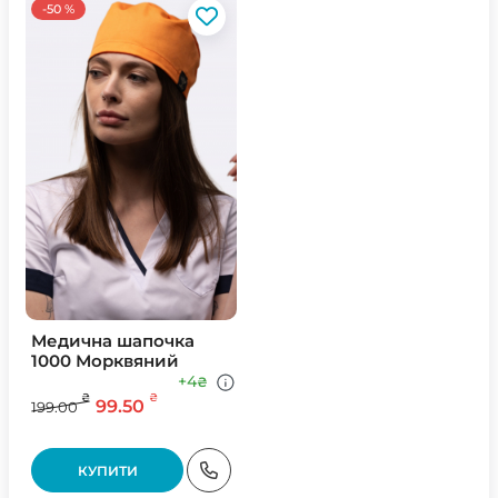
-50 %
Медична шапочка
1000 Морквяний
+4
₴
₴
₴
99.50
199.00
КУПИТИ