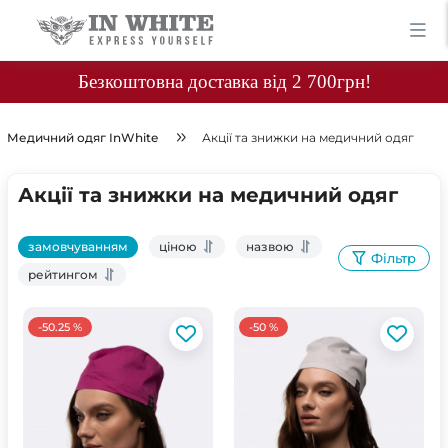
Безкоштовна доставка від 2 700грн!
Медичний одяг InWhite
Акції та знижки на медичний одяг
Акції та знижки на медичний одяг
замовчуванням
ціною
назвою
Фільтр
рейтингом
-50.25 %
-50 %