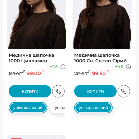
Медична шапочка
Медична шапочка
1000 Цикламен
1000 Св. Свiтло Сiрий
+4
+4
₴
₴
₴
₴
₴
₴
99.00
99.50
199.00
199.00
КУПИТИ
КУПИТИ
універсальний
універсальний
універсальний