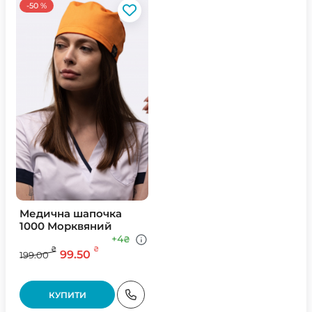
-50 %
Медична шапочка
1000 Морквяний
+4
₴
₴
₴
99.50
199.00
КУПИТИ