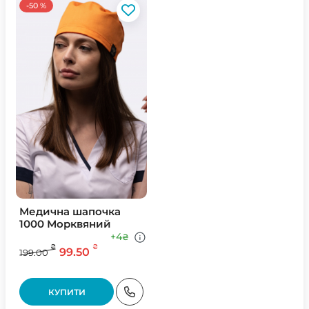
-50 %
Медична шапочка
1000 Морквяний
+4
₴
₴
₴
99.50
199.00
КУПИТИ