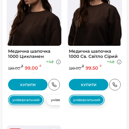
Медична шапочка
Медична шапочка
1000 Цикламен
1000 Св. Свiтло Сiрий
+4
+4
₴
₴
₴
₴
₴
₴
99.00
99.50
199.00
199.00
КУПИТИ
КУПИТИ
універсальний
універсальний
універсальний