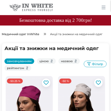
Безкоштовна доставка від 2 700грн!
Медичний одяг InWhite
Акції та знижки на медичний одяг
Акції та знижки на медичний одяг
замовчуванням
ціною
назвою
Фільтр
рейтингом
-50.25 %
-50 %