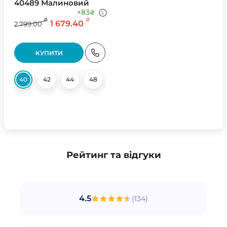
40489 Малиновий
+83
₴
₴
₴
1 679.40
2 799.00
КУПИТИ
40
42
44
48
50
52
54
56
Рейтинг та відгуки
4.5
(
134
)