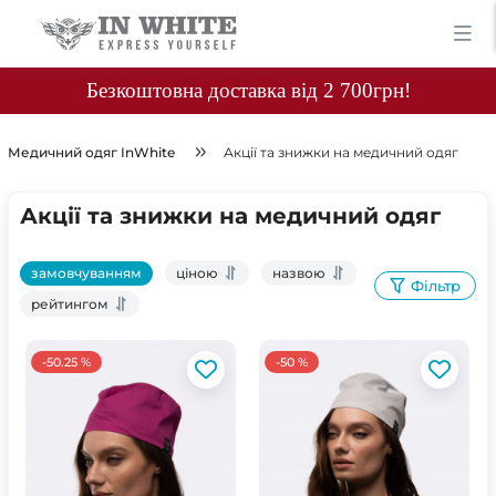
Безкоштовна доставка від 2 700грн!
Медичний одяг InWhite
Акції та знижки на медичний одяг
Акції та знижки на медичний одяг
замовчуванням
ціною
назвою
Фільтр
рейтингом
-50.25 %
-50 %