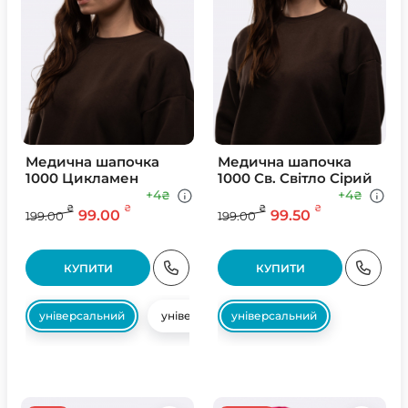
Медична шапочка
Медична шапочка
1000 Цикламен
1000 Св. Свiтло Сiрий
+4
+4
₴
₴
₴
₴
₴
₴
99.00
99.50
199.00
199.00
КУПИТИ
КУПИТИ
універсальний
універсальний
універсальний