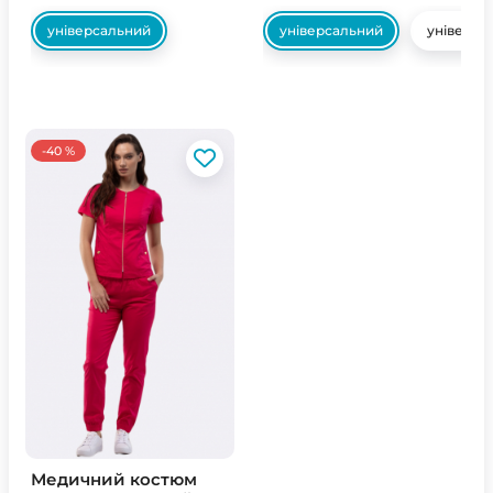
універсальний
універсальний
універса
-40 %
Медичний костюм