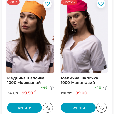
-50 %
-50.25 %
Медична шапочка
Медична шапочка
1000 Морквяний
1000 Малиновий
+4
+4
₴
₴
₴
₴
₴
₴
99.50
99.00
199.00
199.00
КУПИТИ
КУПИТИ