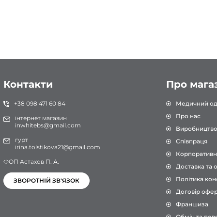
Білий/М'ята
Белый/Нави
Белый/Нави/Белый
Белый/Нави/Лаванда
Белый/Небо
Белый/Персик
Контакти
Про мага
Белый/Розовый
+38 098 471 60 84
Медичний од
Белый/Салатовый
Про нас
інтернет магазин
inwhitebs@gmail.com
Білий/Сірий
Виробництв
гурт
Співпраця
Белый/Серый/Белый
irina.tolstikova21@gmail.com
Корпоративн
Белый/Тиффани
ФОП Астахов П. А.
Доставка та 
Белый/Тиффани/Белый
Політика кон
ЗВОРОТНІЙ ЗВ'ЯЗОК
Белый/Черный
Договір офе
Франшиза
Бірюза
Обмін та пов