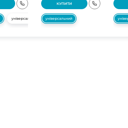
КУПИТИ
універсальний
універсальний
унів