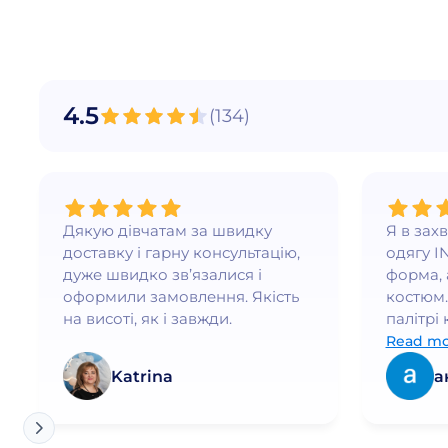
"Мультяшні герої"
Білий
"Супергерої"
Белый, 3-4 рост
Молекула
Белый, 5-6 рост
Тиск
Белый/Баклажан
4.5
(
134
)
Чорний
Белый/Белый
Синий
Білий/Бірюза
Фиолетовый
Белый/Бордо
Дякую дівчатам за швидку
Я в зах
Белый/Голубой
доставку і гарну консультацію,
одягу I
Белый/Зеленый
дуже швидко зв’язалися і
форма, 
оформили замовлення. Якість
костюм.
Белый/Красный
на висоті, як і завжди.
палітрі 
Белый/Лаванда
бездога
Read mo
Белый/Лаванда/Белый
почуваю
Katrina
а
елегант
Белый/Малина
Белый/Малина/Белый