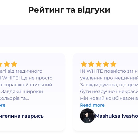
Рейтинг та відгуки
ваті від медичного
IN WHITE повністю змі
N WHITE! Це не просто
уявлення про медичний
а справжній стильний
Завжди думала, що це 
 Завдяки широкій
бути незручно і некраси
кольорів та
мій новий комбінезон в
нному крою, я
WHITE - це любов з пе
re
Read more
ся впевнено та
погляду. Він ідеально си
нгелина гаврысь
Mashuksa Ivasho
но👍
якість просто неймовірн
працюю в медичній сфе
багато років і це найк