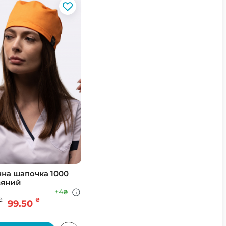
на шапочка 1000
вяний
+4
₴
₴
₴
99.50