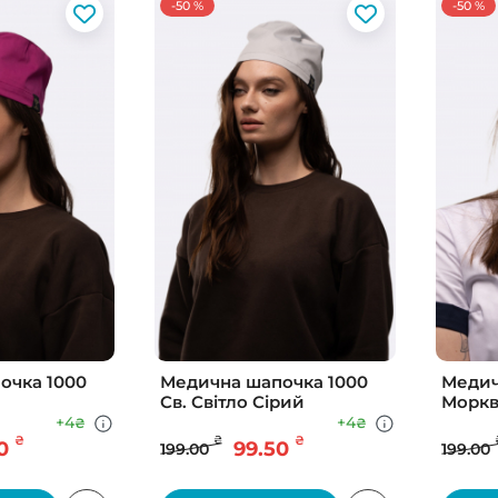
-50 %
-50 %
очка 1000
Медична шапочка 1000
Медич
Св. Свiтло Сiрий
Морк
+4
+4
₴
₴
₴
₴
₴
0
99.50
199.00
199.00