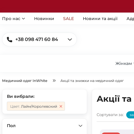
Про нас
Новинки
SALE
Новини та акції
Ад
+38 098 471 60 84
Жінкам
Медичний одяг InWhite
Акції та знижки на медичний одяг
Ви вибрали:
Акції т
Цвет:
Лайм/Королевский
Сортувати за:
за
Пол