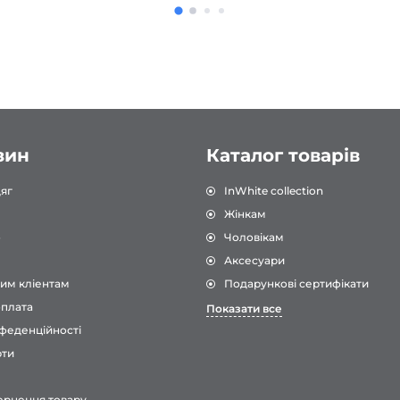
форма, яку я коли-небу
носила. Дуже рекоменд
зин
Каталог товарів
яг
InWhite collection
Жінкам
о
Чоловікам
Аксесуари
им кліентам
Подарункові сертифікати
оплата
Показати все
феденційності
рти
ернення товару