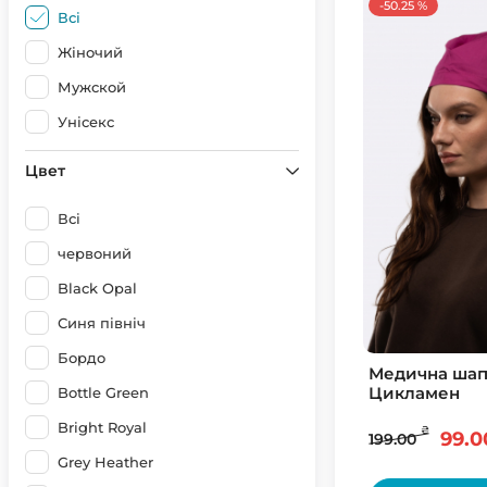
-50.25 %
Всі
Жіночий
Мужской
Унісекс
Цвет
Всі
червоний
Black Opal
Синя північ
Бордо
Медична шап
Цикламен
Bottle Green
Bright Royal
₴
99.0
199.00
Grey Heather