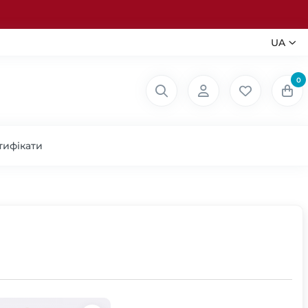
UA
0
тифікати