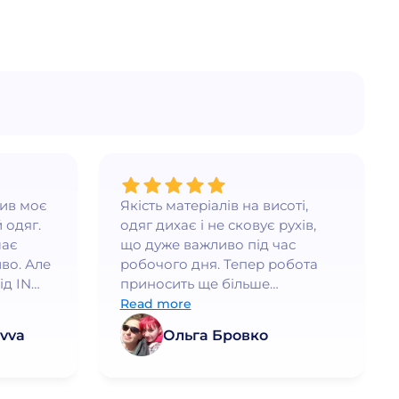
нив моє
Якість матеріалів на висоті,
 одяг.
одяг дихає і не сковує рухів,
має
що дуже важливо під час
во. Але
робочого дня. Тепер робота
ід IN
приносить ще більше
ршого
задоволення!
Read more
дить, а
vva
Ольга Бровко
а. Я
рі
раща