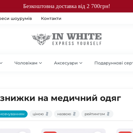
Безкоштовна доставка від 2 700грн!
реси шоурумів
Контакти
Чоловікам
Аксесуари
Подарункові сер
а знижки на медичний одяг
мовчуванням
ціною
назвою
рейтингом