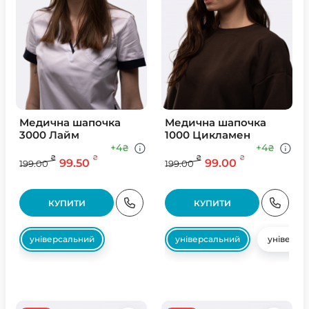
Медична шапочка
Медична шапочка
3000 Лайм
1000 Цикламен
+4
+4
₴
₴
₴
₴
₴
₴
99.50
99.00
199.00
199.00
КУПИТИ
КУПИТИ
універсальний
універсальний
універса