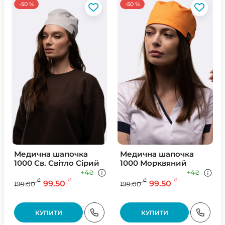
-50 %
-50 %
Медична шапочка
Медична шапочка
1000 Св. Свiтло Сiрий
1000 Морквяний
+4
+4
₴
₴
₴
₴
₴
₴
99.50
99.50
199.00
199.00
КУПИТИ
КУПИТИ