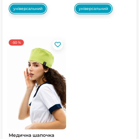
універсальний
універсальний
-50 %
Медична шапочка