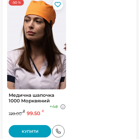
-50 %
Медична шапочка
1000 Морквяний
+4
₴
₴
₴
99.50
199.00
КУПИТИ