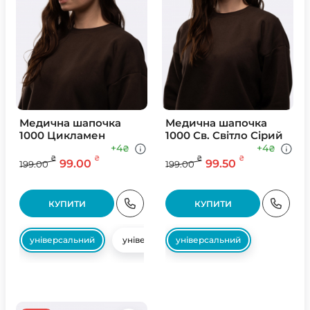
Медична шапочка
Медична шапочка
1000 Цикламен
1000 Св. Свiтло Сiрий
+4
+4
₴
₴
₴
₴
₴
₴
99.00
99.50
199.00
199.00
КУПИТИ
КУПИТИ
універсальний
універсальний
універсальний