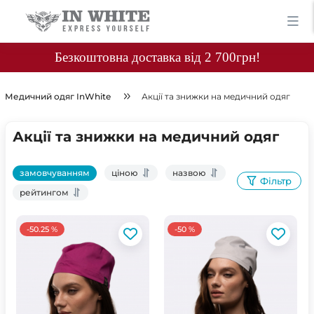
Безкоштовна доставка від 2 700грн!
Медичний одяг InWhite
Акції та знижки на медичний одяг
Акції та знижки на медичний одяг
замовчуванням
ціною
назвою
Фільтр
рейтингом
-50.25 %
-50 %