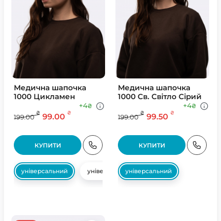
Медична шапочка
Медична шапочка
1000 Цикламен
1000 Св. Свiтло Сiрий
+4
+4
₴
₴
₴
₴
₴
₴
99.00
99.50
199.00
199.00
КУПИТИ
КУПИТИ
універсальний
універсальний
універсальний