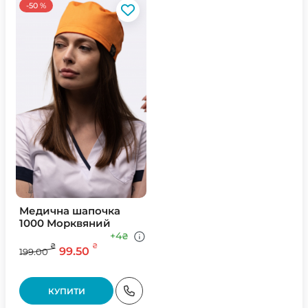
-50 %
Медична шапочка
1000 Морквяний
+4
₴
₴
₴
99.50
199.00
КУПИТИ