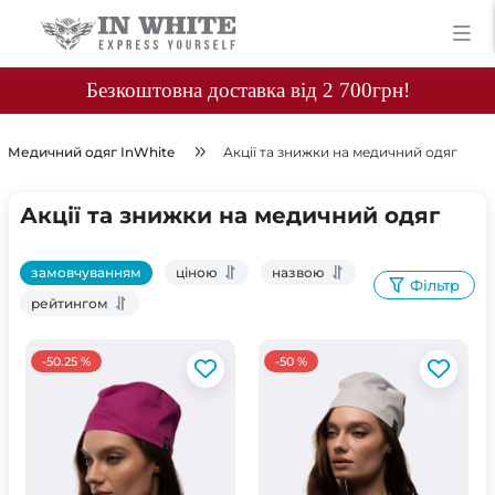
Безкоштовна доставка від 2 700грн!
Медичний одяг InWhite
Акції та знижки на медичний одяг
Акції та знижки на медичний одяг
замовчуванням
ціною
назвою
Фільтр
рейтингом
-50.25 %
-50 %