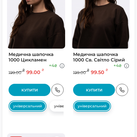
Медична шапочка
Медична шапочка
1000 Цикламен
1000 Св. Свiтло Сiрий
+4
+4
₴
₴
₴
₴
₴
₴
99.00
99.50
199.00
199.00
КУПИТИ
КУПИТИ
універсальний
універсальний
універсальний