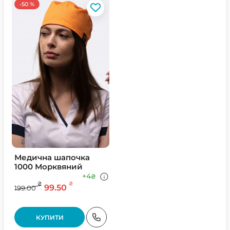
-50 %
Медична шапочка
1000 Морквяний
+4
₴
₴
₴
99.50
199.00
КУПИТИ