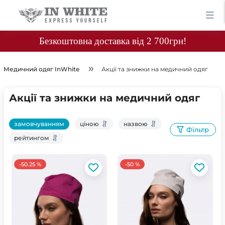
Безкоштовна доставка від 2 700грн!
Медичний одяг InWhite
Акції та знижки на медичний одяг
Акції та знижки на медичний одяг
замовчуванням
ціною
назвою
Фільтр
рейтингом
-50.25 %
-50 %