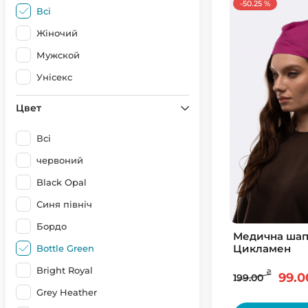
-50.25 %
Всі
Жіночий
Мужской
Унісекс
Цвет
Всі
червоний
Black Opal
Синя північ
Бордо
Медична шап
Цикламен
Bottle Green
Bright Royal
₴
99.0
199.00
Grey Heather