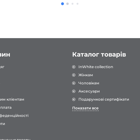
форма, яку я коли-небу
носила. Дуже рекоменд
зин
Каталог товарів
яг
InWhite collection
Жінкам
о
Чоловікам
Аксесуари
им кліентам
Подарункові сертифікати
оплата
Показати все
феденційності
рти
ернення товару