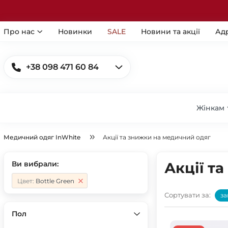
Про нас
Новинки
SALE
Новини та акції
Ад
+38 098 471 60 84
Жінкам
Медичний одяг InWhite
Акції та знижки на медичний одяг
Ви вибрали:
Акції т
Цвет:
Bottle Green
Сортувати за:
за
Пол