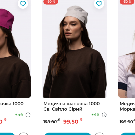
-50 %
-50 %
очка 1000
Медична шапочка 1000
Медич
Св. Свiтло Сiрий
Морк
+4
+4
₴
₴
₴
₴
₴
0
99.50
199.00
199.00