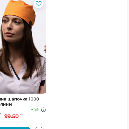
на шапочка 1000
вяний
+4
₴
₴
₴
99.50