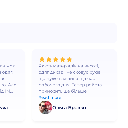
нив моє
Якість матеріалів на висоті,
 одяг.
одяг дихає і не сковує рухів,
має
що дуже важливо під час
во. Але
робочого дня. Тепер робота
ід IN
приносить ще більше
ршого
задоволення!
Read more
дить, а
vva
Ольга Бровко
а. Я
рі
раща