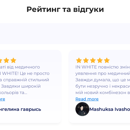
Рейтинг та відгуки
ваті від медичного
IN WHITE повністю змі
N WHITE! Це не просто
уявлення про медичний
а справжній стильний
Завжди думала, що це 
 Завдяки широкій
бути незручно і некраси
кольорів та
мій новий комбінезон в
нному крою, я
WHITE - це любов з пе
re
Read more
ся впевнено та
погляду. Він ідеально си
нгелина гаврысь
Mashuksa Ivasho
но👍
якість просто неймовірн
працюю в медичній сфе
багато років і це найк