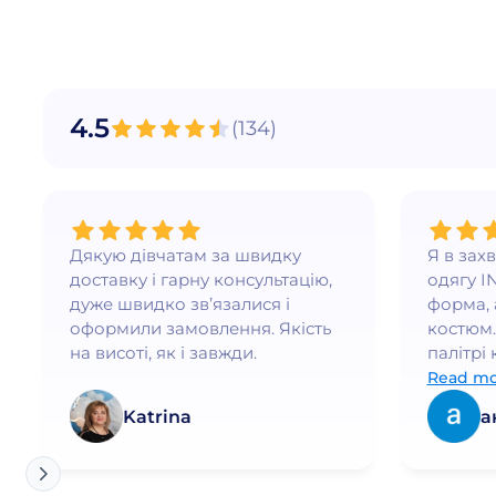
"Мультяшні герої"
Білий
"Супергерої"
Белый, 3-4 рост
Молекула
Белый, 5-6 рост
Тиск
Белый/Баклажан
4.5
(
134
)
Чорний
Белый/Белый
Синий
Білий/Бірюза
Фиолетовый
Белый/Бордо
Дякую дівчатам за швидку
Я в зах
Белый/Голубой
доставку і гарну консультацію,
одягу I
Белый/Зеленый
дуже швидко зв’язалися і
форма, 
оформили замовлення. Якість
костюм.
Белый/Красный
на висоті, як і завжди.
палітрі 
Белый/Лаванда
бездога
Read mo
Белый/Лаванда/Белый
почуваю
Katrina
а
елегант
Белый/Малина
Белый/Малина/Белый