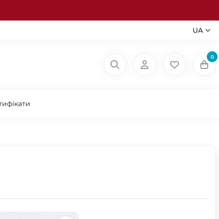
UA
0
тифікати