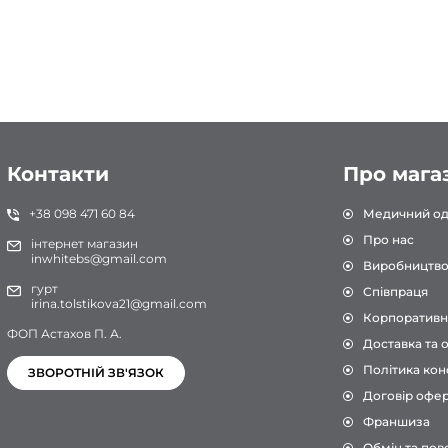
Білий/М'ята
Белый/Нави
Белый/Нави/Белый
Белый/Нави/Лаванда
Белый/Небо
Белый/Персик
Контакти
Про мага
Белый/Розовый
+38 098 471 60 84
Медичний од
Белый/Салатовый
Про нас
інтернет магазин
inwhitebs@gmail.com
Білий/Сірий
Виробництв
гурт
Співпраця
Белый/Серый/Белый
irina.tolstikova21@gmail.com
Корпоративн
Белый/Тиффани
ФОП Астахов П. А.
Доставка та 
Белый/Тиффани/Белый
Політика кон
ЗВОРОТНІЙ ЗВ'ЯЗОК
Белый/Черный
Договір офе
Франшиза
Бірюза
Обмін та пов