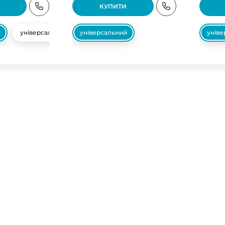
КУПИТИ
універсальний
універсальний
унів