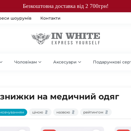
Безкоштовна доставка від 2 700грн!
реси шоурумів
Контакти
Чоловікам
Аксесуари
Подарункові сер
а знижки на медичний одяг
мовчуванням
ціною
назвою
рейтингом