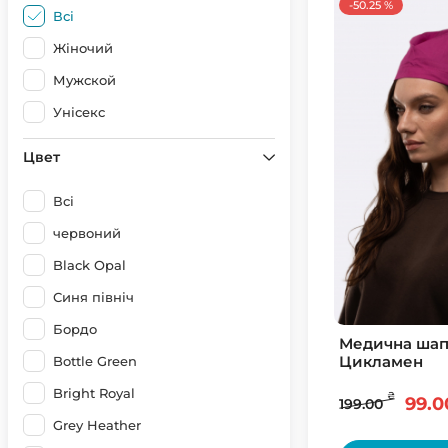
-50.25 %
Всі
Жіночий
Мужской
Унісекс
Цвет
Всі
червоний
Black Opal
Синя північ
Бордо
Медична шап
Цикламен
Bottle Green
Bright Royal
₴
99.0
199.00
Grey Heather