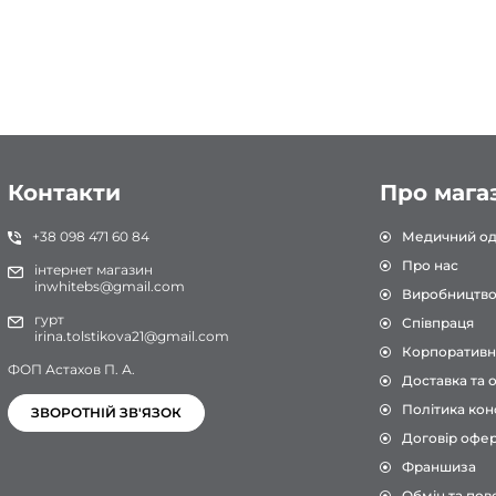
Білий/М'ята
Белый/Нави
Белый/Нави/Белый
Белый/Нави/Лаванда
Белый/Небо
Белый/Персик
Контакти
Про мага
Белый/Розовый
+38 098 471 60 84
Медичний од
Белый/Салатовый
Про нас
інтернет магазин
inwhitebs@gmail.com
Білий/Сірий
Виробництв
гурт
Співпраця
Белый/Серый/Белый
irina.tolstikova21@gmail.com
Корпоративн
Белый/Тиффани
ФОП Астахов П. А.
Доставка та 
Белый/Тиффани/Белый
Політика кон
ЗВОРОТНІЙ ЗВ'ЯЗОК
Белый/Черный
Договір офе
Франшиза
Бірюза
Обмін та пов