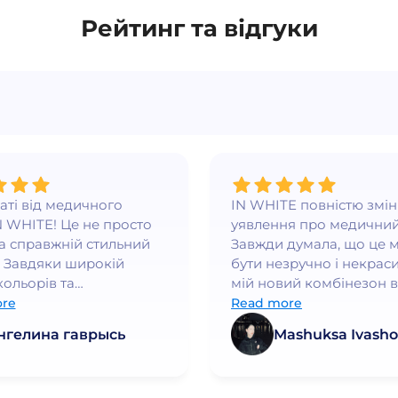
Рейтинг та відгуки
ваті від медичного
IN WHITE повністю змі
N WHITE! Це не просто
уявлення про медичний
а справжній стильний
Завжди думала, що це 
 Завдяки широкій
бути незручно і некраси
кольорів та
мій новий комбінезон в
нному крою, я
WHITE - це любов з пе
re
Read more
ся впевнено та
погляду. Він ідеально си
нгелина гаврысь
Mashuksa Ivasho
но👍
якість просто неймовірн
працюю в медичній сфе
багато років і це найк