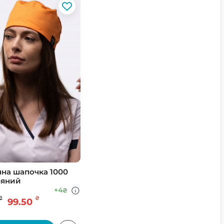
на шапочка 1000
вяний
+4
₴
₴
₴
99.50