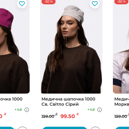
-50 %
-50 %
очка 1000
Медична шапочка 1000
Медич
Св. Свiтло Сiрий
Морк
+4
+4
₴
₴
₴
₴
₴
0
99.50
199.00
199.00