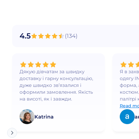
"Мультяшні герої"
Білий
"Супергерої"
Белый, 3-4 рост
Молекула
Белый, 5-6 рост
Тиск
Белый/Баклажан
4.5
(
134
)
Чорний
Белый/Белый
Синий
Білий/Бірюза
Фиолетовый
Белый/Бордо
Дякую дівчатам за швидку
Я в зах
Белый/Голубой
доставку і гарну консультацію,
одягу I
Белый/Зеленый
дуже швидко зв’язалися і
форма, 
оформили замовлення. Якість
костюм.
Белый/Красный
на висоті, як і завжди.
палітрі 
Белый/Лаванда
бездога
Read mo
Белый/Лаванда/Белый
почуваю
Katrina
а
елегант
Белый/Малина
Белый/Малина/Белый