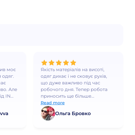
нив моє
Якість матеріалів на висоті,
 одяг.
одяг дихає і не сковує рухів,
має
що дуже важливо під час
во. Але
робочого дня. Тепер робота
ід IN
приносить ще більше
ршого
задоволення!
Read more
дить, а
vva
Ольга Бровко
а. Я
рі
раща