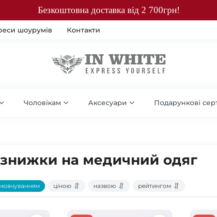
Безкоштовна доставка від 2 700грн!
реси шоурумів
Контакти
Чоловікам
Аксесуари
Подарункові сер
а знижки на медичний одяг
мовчуванням
ціною
назвою
рейтингом