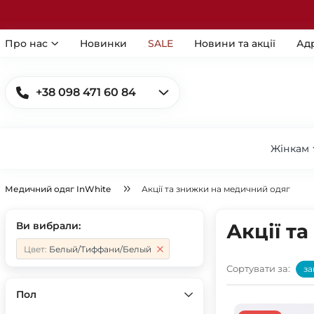
Про нас
Новинки
SALE
Новини та акції
Ад
+38 098 471 60 84
Жінкам
Медичний одяг InWhite
Акції та знижки на медичний одяг
Ви вибрали:
Акції т
Цвет:
Белый/Тиффани/Белый
Сортувати за:
за
Пол