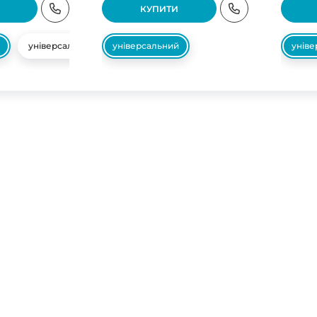
КУПИТИ
універсальний
універсальний
унів