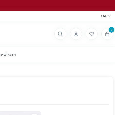
UA
0
тифікати