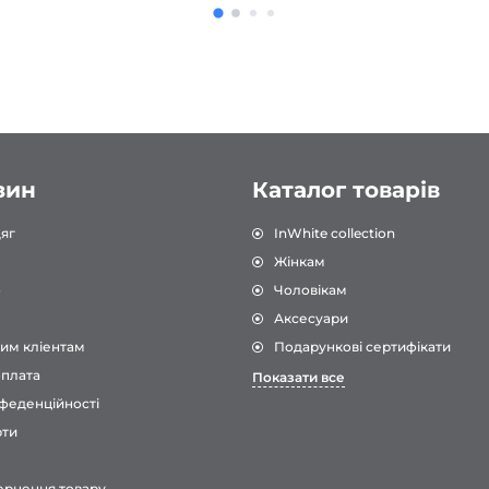
форма, яку я коли-небу
носила. Дуже рекоменд
зин
Каталог товарів
яг
InWhite collection
Жінкам
о
Чоловікам
Аксесуари
им кліентам
Подарункові сертифікати
оплата
Показати все
феденційності
рти
ернення товару