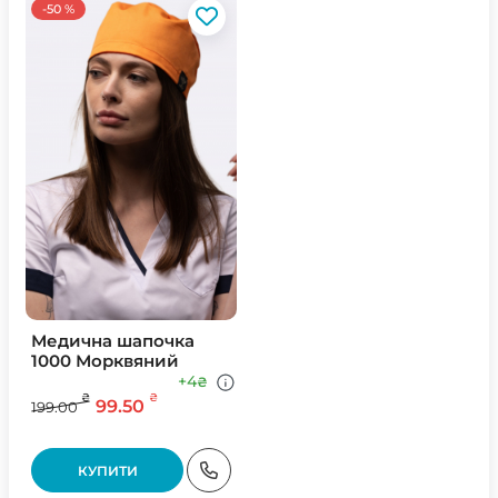
-50 %
Медична шапочка
1000 Морквяний
+4
₴
₴
₴
99.50
199.00
КУПИТИ