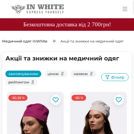
Безкоштовна доставка від 2 700грн!
Медичний одяг InWhite
Акції та знижки на медичний одяг
Акції та знижки на медичний одяг
замовчуванням
ціною
назвою
Фільтр
рейтингом
-50.25 %
-50 %