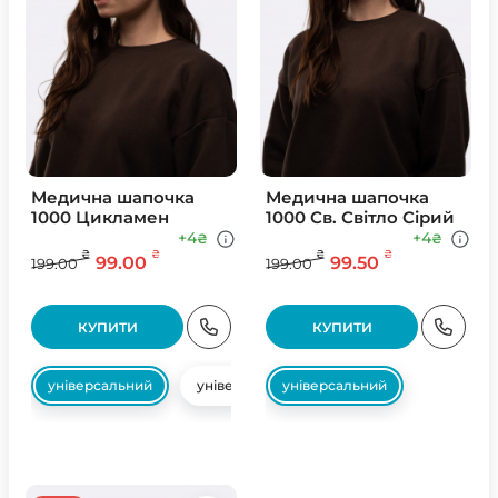
Медична шапочка
Медична шапочка
1000 Цикламен
1000 Св. Свiтло Сiрий
+4
+4
₴
₴
₴
₴
₴
₴
99.00
99.50
199.00
199.00
КУПИТИ
КУПИТИ
універсальний
універсальний
універсальний