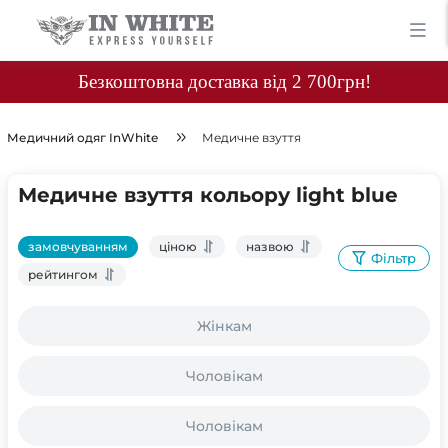
Безкоштовна доставка від 2 700грн!
Медичний одяг InWhite
Медичне взуття
Медичне взуття кольору light blue
замовчуванням
ціною
назвою
Фільтр
рейтингом
Жінкам
Чоловікам
Чоловікам