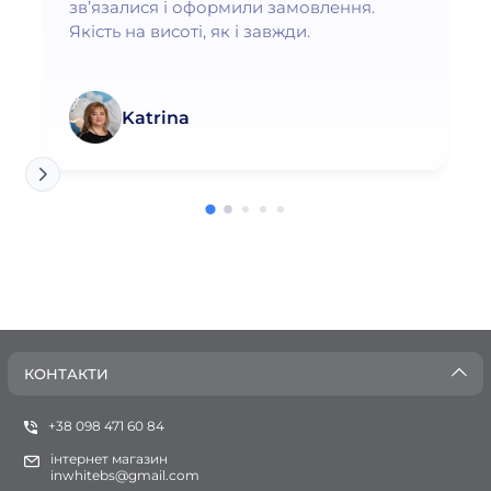
зв’язалися і оформили замовлення.
Якість на висоті, як і завжди.
Katrina
КОНТАКТИ
+38 098 471 60 84
інтернет магазин
inwhitebs@gmail.com