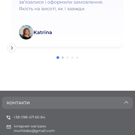
зв’язалися і оформили замовлення.
Якість на висоті, як і завжди.
Katrina
КОНТАКТИ
+38 098 471 60 84
інтернет магазин
inwhitebs@gmail.com