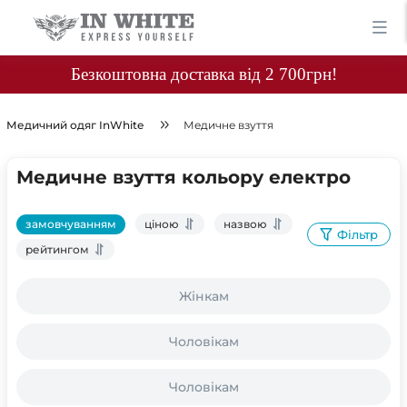
Безкоштовна доставка від 2 700грн!
Медичний одяг InWhite
Медичне взуття
Медичне взуття кольору електро
замовчуванням
ціною
назвою
Фільтр
рейтингом
Жінкам
Чоловікам
Чоловікам