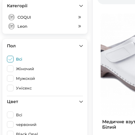
Категорії
COQUI
Leon
Пол
Всі
Жіночий
Мужской
Унісекс
Цвет
Всі
Медичне взут
червоний
Білий
Black Opal