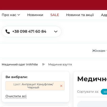
Про нас
Новинки
SALE
Новини та акції
Ад
+38 098 471 60 84
Жінкам
Медичний одяг InWhite
Медичне взуття
Ви вибрали:
Медичне
Цвет:
Антрацит Камуфляж/
Черный
Сортувати за:
за
Очистити всі