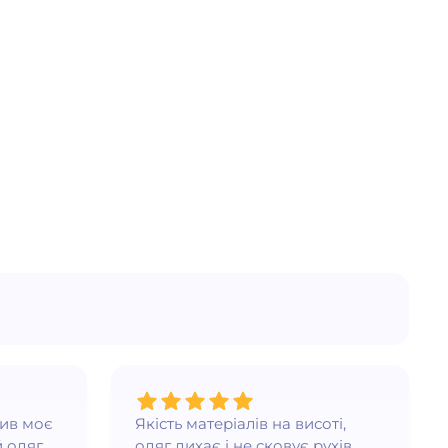
нив моє
Якість матеріалів на висоті,
 одяг.
одяг дихає і не сковує рухів,