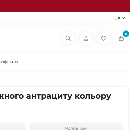
UA
0
тифікати
жного антрациту кольору
Чоловікам