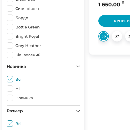
₴
1 650.00
Синя північ
Бордо
КУПИТИ
Bottle Green
Bright Royal
36
37
Grey Heather
Ківі зелений
Light Blue
Новинка
Navy Blue
Всі
Ocean Blue
Ні
Orange
Новинка
Purple
Размер
Red
Sweet Pink
Всі
UA (Голубой/Желтый)