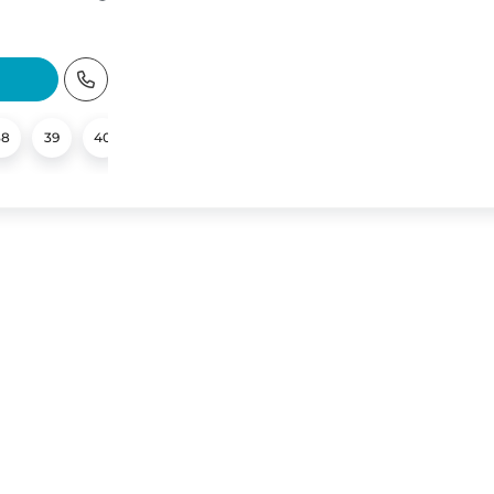
38
39
40