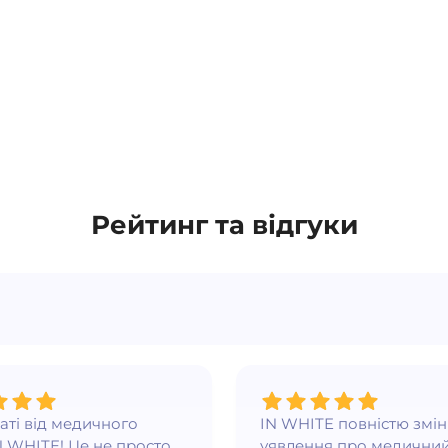
Рейтинг та відгуки
ваті від медичного
IN WHITE повністю змі
N WHITE! Це не просто
уявлення про медичний