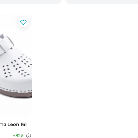
тя Leon 161
+82
₴