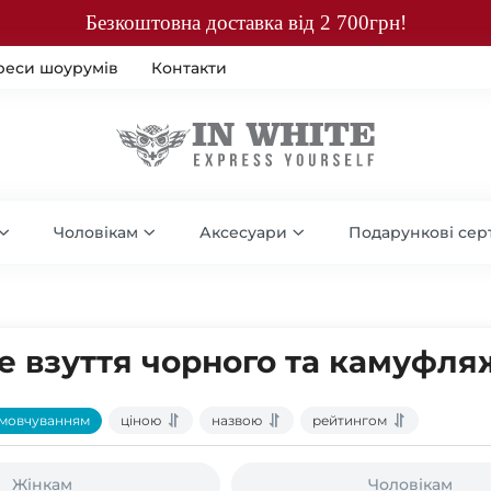
Безкоштовна доставка від 2 700грн!
реси шоурумів
Контакти
Чоловікам
Аксесуари
Подарункові сер
 взуття чорного та камуфля
мовчуванням
ціною
назвою
рейтингом
Жінкам
Чоловікам