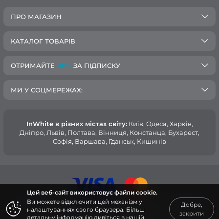
ПРО МАГАЗИН
КАТАЛОГ ТОВАРІВ
ОТРИМАЙТЕ
-10%
ЗА ПІДПИСКУ
МИ У СОЦМЕРЕЖАХ:
InWhite в різних містах світу:
Київ, Одеса, Харків,
Дніпро, Львів, Полтава, Вінниця, Констанца, Бухарест,
Софія, Варшава, Гданськ, Кишинів
Цей веб-сайт використовує файли cookie.
Ви можете відключити цей механізм у
Добре,
© 2015 — 2026, Інтернет-магазин медичного одягу InWhite.
налаштуваннях свого браузера. Більш
закрити
детальну інформацію дивіться в нашій