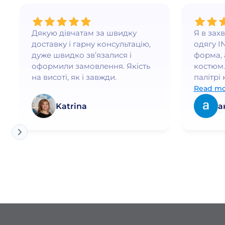
Дякую дівчатам за швидку
Я в зах
доставку і гарну консультацію,
одягу I
дуже швидко зв’язалися і
форма, 
оформили замовлення. Якість
костюм.
на висоті, як і завжди.
палітрі 
бездога
Read mo
почуваю
Katrina
а
елегант