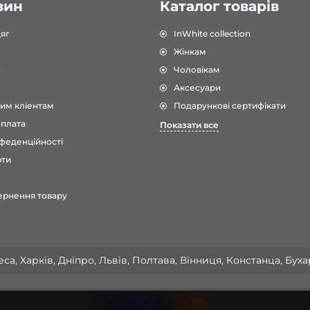
зин
Каталог товарів
яг
InWhite collection
Жінкам
о
Чоловікам
Аксесуари
им кліентам
Подарункові сертифікати
оплата
Показати все
феденційності
рти
ернення товару
са, Харків, Дніпро, Львів, Полтава, Вінниця, Констанца, Бух