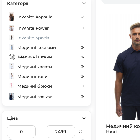
Категорії
InWhite Kapsula
InWhite Power
InWhite Special
Медичні костюми
Медичні штани
Медичні халати
Медичні топи
Медичні брюки
Медичні гольфи
Індивідуальний пошив
Медичні шапочки
Ціна
Медичний ко
SALE
—
Наві
₴