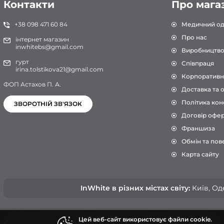
Контакти
Про мага
+38 098 471 60 84
Медичний од
Про нас
інтернет магазин
inwhitebs@gmail.com
Виробництв
гурт
Співпраця
irina.tolstikova21@gmail.com
Корпоративн
ФОП Астахов П. А.
Доставка та 
Політика кон
ЗВОРОТНІЙ ЗВ'ЯЗОК
Договір офе
Франшиза
Обмін та пов
Карта сайту
InWhite в різних містах світу:
Київ, Оде
Цей веб-сайт використовує файли cookie.
© 2015 — 2026, Інтернет-магазин медичного одягу InWhite.