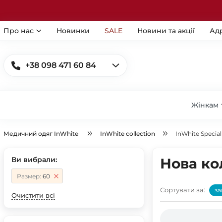
Про нас
Новинки
SALE
Новини та акції
Ад
+38 098 471 60 84
Жінкам
Медичний одяг InWhite
InWhite collection
InWhite Special
Ви вибрали:
Нова ко
Размер:
60
Сортувати за:
за
Очистити всі