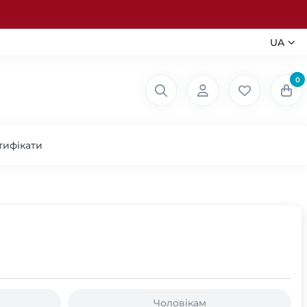
UA
0
тифікати
Чоловікам