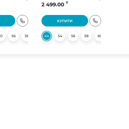
₴
2 499.00
КУПИТИ
50
56
58
60
44
54
56
58
60