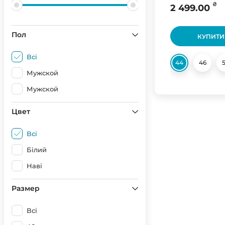
₴
2 499.00
Пол
КУПИТИ
Всі
44
46
Мужской
Мужской
Цвет
Всі
Білий
Наві
Размер
Всі