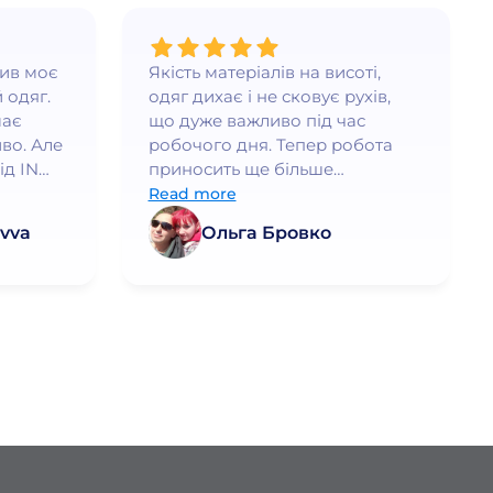
нив моє
Якість матеріалів на висоті,
 одяг.
одяг дихає і не сковує рухів,
має
що дуже важливо під час
во. Але
робочого дня. Тепер робота
ід IN
приносить ще більше
ршого
задоволення!
Read more
дить, а
vva
Ольга Бровко
а. Я
рі
раща
дь
ую!