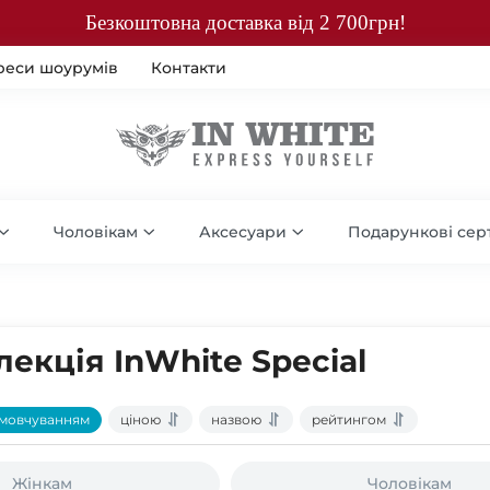
Безкоштовна доставка від 2 700грн!
реси шоурумів
Контакти
Чоловікам
Аксесуари
Подарункові сер
лекція InWhite Special
мовчуванням
ціною
назвою
рейтингом
Жінкам
Чоловікам