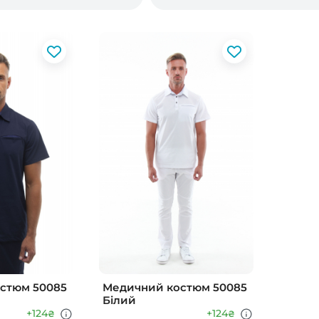
стюм 50085
Медичний костюм 50085
Білий
+124
+124
₴
₴