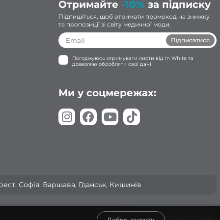
Отримайте
-10%
за підписку
Підпишіться, щоб отримати промокод на знижку
та пропозиції зі світу медичної моди.
Підписатися
Погоджуюсь отримувати листи від In White та
дозволяю обробляти свої дані
Ми у соцмережах:
арест, Софія, Варшава, Гданськ, Кишинів
Сайт створено в
Sago Group
.
Добре, закрити