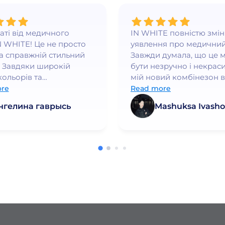
ваті від медичного
IN WHITE повністю змі
N WHITE! Це не просто
уявлення про медичний
а справжній стильний
Завжди думала, що це 
 Завдяки широкій
бути незручно і некраси
кольорів та
мій новий комбінезон в
нному крою, я
WHITE - це любов з пе
re
Read more
ся впевнено та
погляду. Він ідеально си
нгелина гаврысь
Mashuksa Ivasho
но👍
якість просто неймовірн
працюю в медичній сфе
багато років і це найк
форма, яку я коли-небу
носила. Дуже рекоменд