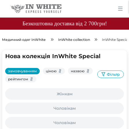
Безкоштовна доставка від 2 700грн!
Медичний одяг InWhite
InWhite collection
InWhite Special
Нова колекція InWhite Special
замовчуванням
ціною
назвою
Фільтр
рейтингом
Жінкам
Чоловікам
Чоловікам