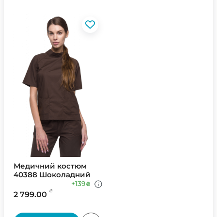
Медичний костюм
40388 Шоколадний
+139
₴
₴
2 799.00