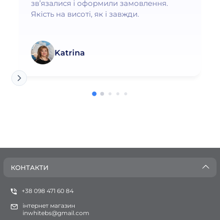
зв’язалися і оформили замовлення.
Якість на висоті, як і завжди.
Katrina
КОНТАКТИ
+38 098 471 60 84
інтернет магазин
inwhitebs@gmail.com