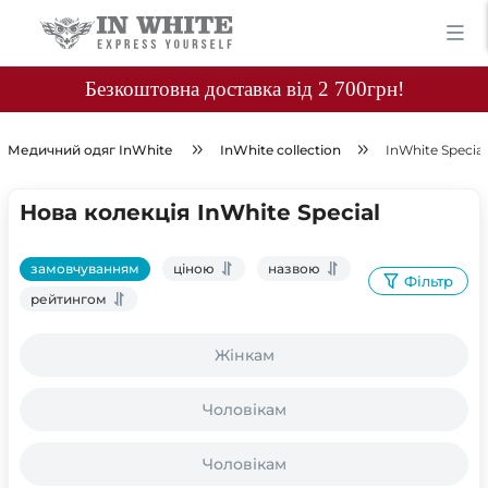
Безкоштовна доставка від 2 700грн!
Медичний одяг InWhite
InWhite collection
InWhite Special
Нова колекція InWhite Special
замовчуванням
ціною
назвою
Фільтр
рейтингом
Жінкам
Чоловікам
Чоловікам