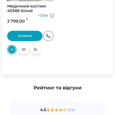
Медичний костюм
40388 Білий
+139
₴
₴
2 799.00
КУПИТИ
42
50
52
Рейтинг та відгуки
4.5
(
134
)