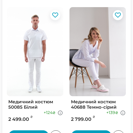
Медичний костюм
Медичний костюм
50085 Білий
40688 Темно-сірий
+124
+139
₴
₴
₴
₴
2 499.00
2 799.00