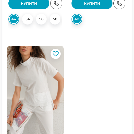
КУПИТИ
КУПИТИ
44
54
56
58
60
48