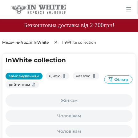
Безкоштовна доставка від 2 700грн!
Медичний одяг InWhite
InWhite collection
InWhite collection
замовчуванням
ціною
назвою
Фільтр
рейтингом
Жінкам
Чоловікам
Чоловікам