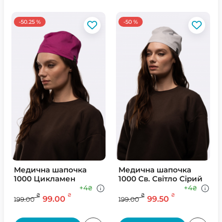
-50.25 %
-50 %
Медична шапочка
Медична шапочка
1000 Цикламен
1000 Св. Свiтло Сiрий
+4
+4
₴
₴
₴
₴
₴
₴
99.00
99.50
199.00
199.00