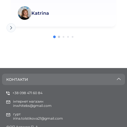
Katrina
КОНТАКТИ
+38 098 471 60 84
інтернет магазин
inwhitebs@gmail.com
гурт
irina.tolstikova21@gmail.com
ФОП Астахов П. А.