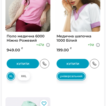
Поло медична 6000
Медична шапочка
Ніжно Рожевий
1000 Білий
+47
+9
₴
₴
₴
₴
949.00
199.00
КУПИТИ
КУПИТИ
XL
XXL
універсальний