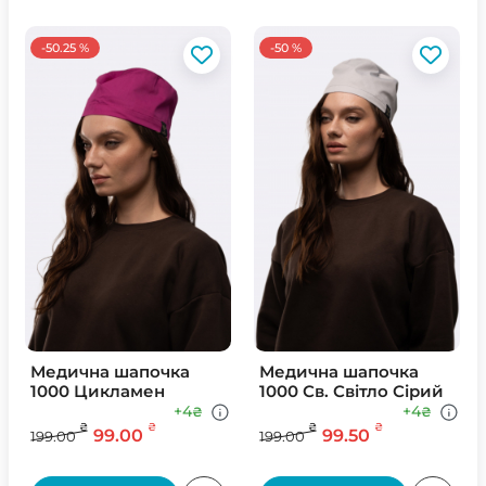
-50.25 %
-50 %
Медична шапочка
Медична шапочка
1000 Цикламен
1000 Св. Свiтло Сiрий
+4
+4
₴
₴
₴
₴
₴
₴
99.00
99.50
199.00
199.00