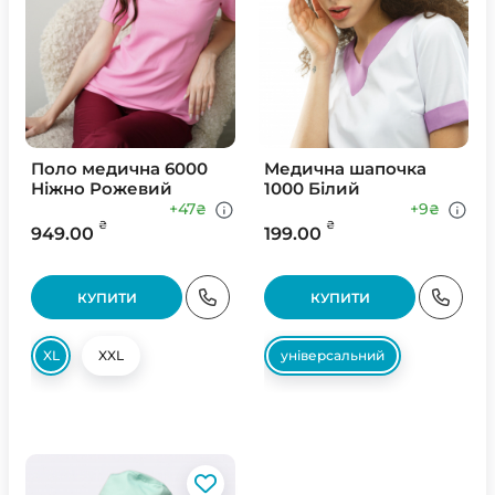
Поло медична 6000
Медична шапочка
Ніжно Рожевий
1000 Білий
+47
+9
₴
₴
₴
₴
949.00
199.00
КУПИТИ
КУПИТИ
XL
XXL
універсальний