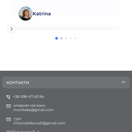
Katrina
КОНТАКТИ
+38 098 471 60 84
інтернет магазин
inwhitebs@gmail.com
гурт
irina.tolstikova21@gmail.com
ФОП Астахов П. А.