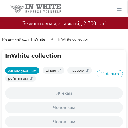
Безкоштовна доставка від 2 700грн!
Медичний одяг InWhite
InWhite collection
InWhite collection
замовчуванням
ціною
назвою
Фільтр
рейтингом
Жінкам
Чоловікам
Чоловікам