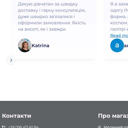
Баклажан
Дякую дівчатам за швидку
Я в зах
доставку і гарну консультацію,
одягу I
Бежевый
дуже швидко зв’язалися і
форма, 
Бежевый тропик
оформили замовлення. Якість
костюм.
Бело-лавандовый/Лаванда
на висоті, як і завжди.
палітрі 
бездога
Read mo
Бело-небесный/Белый
почуваю
Katrina
а
Бело-розовый/Белый
елегант
Белые Цветы
Білий
Белый, 3-4 рост
Белый, 5-6 рост
Белый/Баклажан
Белый/Белый
Білий/Бірюза
Контакти
Про мага
Белый/Бордо
+38 098 471 60 84
Медичний од