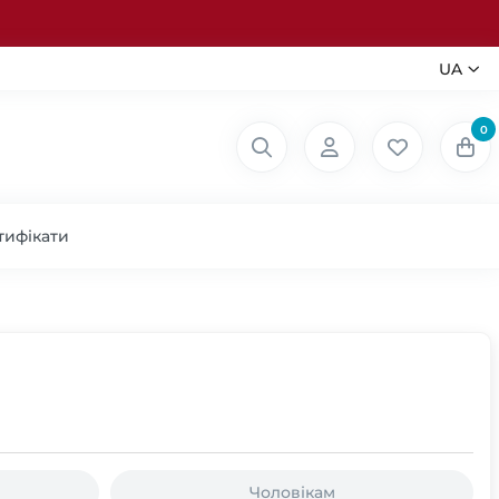
UA
0
тифікати
Чоловікам