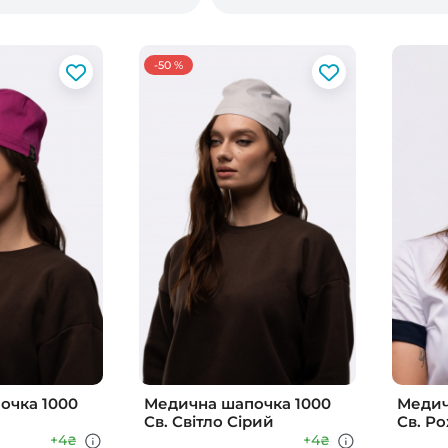
-50 %
очка 1000
Медична шапочка 1000
Медич
Св. Свiтло Сiрий
Св. Р
+4
+4
₴
₴