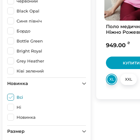
червоний
Black Opal
Синя північ
Поло медичн
Бордо
Ніжно Рожев
Bottle Green
₴
949.00
Bright Royal
Grey Heather
КУПИТИ
Ківі зелений
XL
XXL
Light Blue
Новинка
Navy Blue
Всі
Ocean Blue
Ні
Orange
Новинка
Purple
Размер
Red