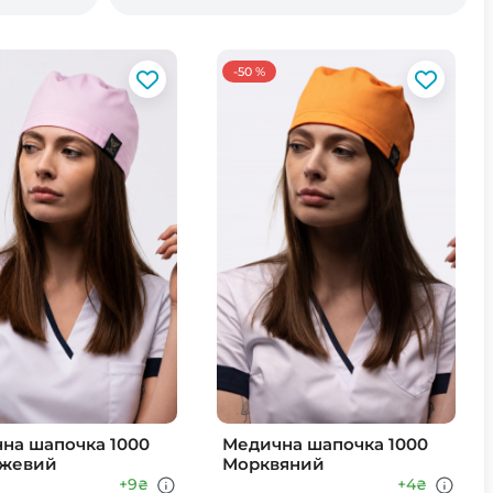
-50 %
на шапочка 1000
Медична шапочка 1000
ожевий
Морквяний
+9
+4
₴
₴