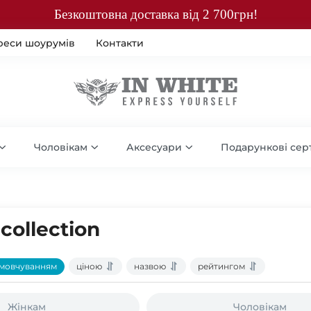
Безкоштовна доставка від 2 700грн!
реси шоурумів
Контакти
Чоловікам
Аксесуари
Подарункові сер
collection
мовчуванням
ціною
назвою
рейтингом
Жінкам
Чоловікам