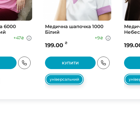
а 6000
Медична шапочка 1000
Медич
ий
Білий
Небе
+47
+9
₴
₴
₴
199.00
199.0
КУПИТИ
універсальний
унів