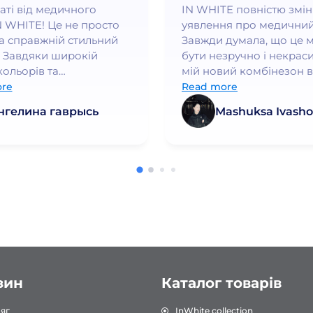
ваті від медичного
IN WHITE повністю змі
N WHITE! Це не просто
уявлення про медичний
а справжній стильний
Завжди думала, що це 
 Завдяки широкій
бути незручно і некраси
кольорів та
мій новий комбінезон в
нному крою, я
WHITE - це любов з пе
re
Read more
ся впевнено та
погляду. Він ідеально си
нгелина гаврысь
Mashuksa Ivasho
но👍
якість просто неймовірн
працюю в медичній сфе
багато років і це найк
форма, яку я коли-небу
носила. Дуже рекоменд
зин
Каталог товарів
яг
InWhite collection