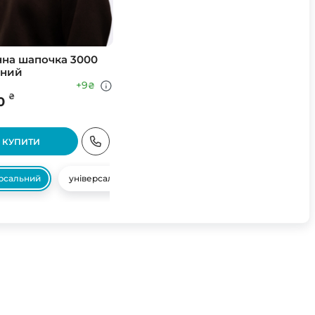
на шапочка 3000
сний
+9
₴
₴
0
КУПИТИ
ерсальний
універсальний