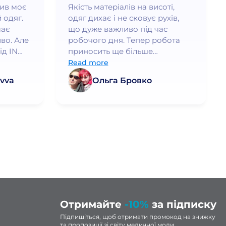
нив моє
Якість матеріалів на висоті,
 одяг.
одяг дихає і не сковує рухів,
має
що дуже важливо під час
во. Але
робочого дня. Тепер робота
ід IN
приносить ще більше
ршого
задоволення!
Read more
дить, а
vva
Ольга Бровко
а. Я
рі
раща
дь
ую!
Отримайте
-10%
за підписку
Підпишіться, щоб отримати промокод на знижку
та пропозиції зі світу медичної моди.