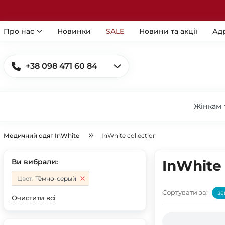
Про нас
Новинки
SALE
Новини та акції
Ад
+38 098 471 60 84
Жінкам
Медичний одяг InWhite
InWhite collection
Ви вибрали:
InWhite 
Цвет:
Тёмно-серый
Сортувати за:
за
Очистити всі