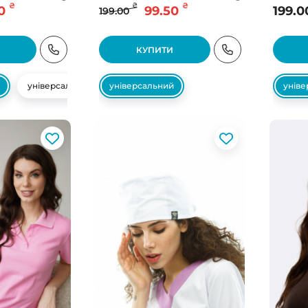
₴
₴
₴
0
99.50
199.0
199.00
КУПИТИ
універсальний
універсальний
унів