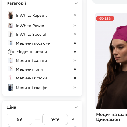
Категорії
InWhite Kapsula
-50.25 %
InWhite Power
InWhite Special
Медичні костюми
Медичні штани
Медичні халати
Медичні топи
Медичні брюки
Медичні гольфи
Індивідуальний пошив
Медичні шапочки
Ціна
Медична шап
SALE
—
Цикламен
₴