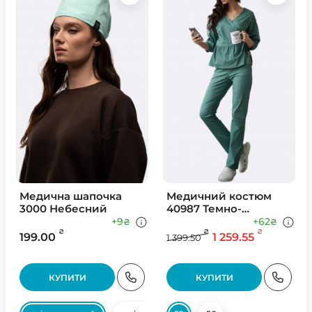
Медична шапочка
Медичний костюм
3000 Небесний
40987 Темно-
оливковий
+9
+62
₴
₴
₴
₴
₴
199.00
1 259.55
1 399.50
КУПИТИ
КУПИТИ