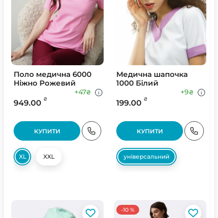
Поло медична 6000
Медична шапочка
Ніжно Рожевий
1000 Білий
+47
+9
₴
₴
₴
₴
949.00
199.00
КУПИТИ
КУПИТИ
XL
XXL
універсальний
-10 %