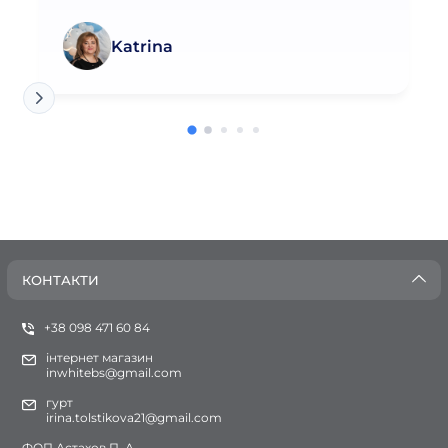
Katrina
КОНТАКТИ
+38 098 471 60 84
інтернет магазин
inwhitebs@gmail.com
гурт
irina.tolstikova21@gmail.com
ФОП Астахов П. А.