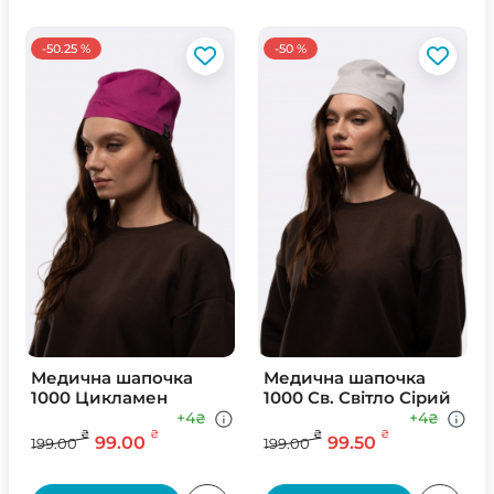
-50.25 %
-50 %
Медична шапочка
Медична шапочка
1000 Цикламен
1000 Св. Свiтло Сiрий
+4
+4
₴
₴
₴
₴
₴
₴
99.00
99.50
199.00
199.00