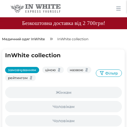
Безкоштовна доставка від 2 700грн!
Медичний одяг InWhite
InWhite collection
InWhite collection
замовчуванням
ціною
назвою
Фільтр
рейтингом
Жінкам
Чоловікам
Чоловікам