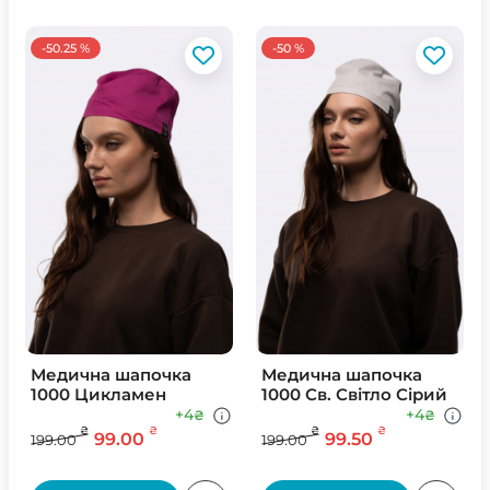
-50.25 %
-50 %
Медична шапочка
Медична шапочка
1000 Цикламен
1000 Св. Свiтло Сiрий
+4
+4
₴
₴
₴
₴
₴
₴
99.00
99.50
199.00
199.00