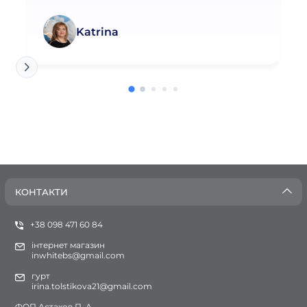
Katrina
КОНТАКТИ
+38 098 471 60 84
інтернет магазин
inwhitebs@gmail.com
гурт
irina.tolstikova21@gmail.com
ФОП Астахов П. А.