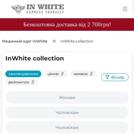
Безкоштовна доставка від 2 700грн!
Медичний одяг InWhite
InWhite collection
InWhite collection
замовчуванням
ціною
назвою
Фільтр
рейтингом
Жінкам
Чоловікам
Чоловікам