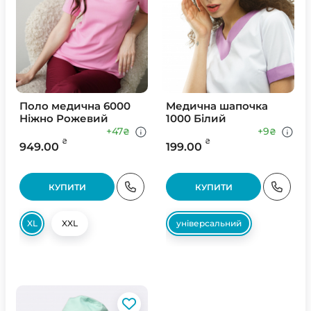
Поло медична 6000
Медична шапочка
Ніжно Рожевий
1000 Білий
+47
+9
₴
₴
₴
₴
949.00
199.00
КУПИТИ
КУПИТИ
XL
XXL
універсальний