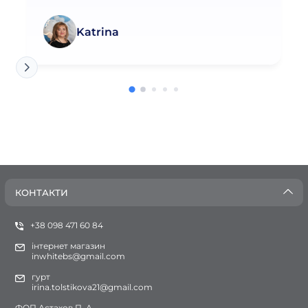
Katrina
КОНТАКТИ
+38 098 471 60 84
інтернет магазин
inwhitebs@gmail.com
гурт
irina.tolstikova21@gmail.com
ФОП Астахов П. А.