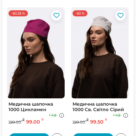
-50.25 %
-50 %
Медична шапочка
Медична шапочка
1000 Цикламен
1000 Св. Свiтло Сiрий
+4
+4
₴
₴
₴
₴
₴
₴
99.00
99.50
199.00
199.00