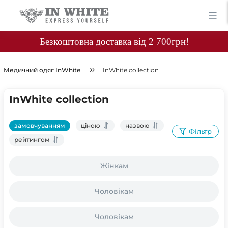
Безкоштовна доставка від 2 700грн!
Медичний одяг InWhite
InWhite collection
InWhite collection
замовчуванням
ціною
назвою
Фільтр
рейтингом
Жінкам
Чоловікам
Чоловікам