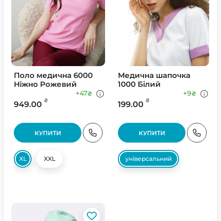
Поло медична 6000
Медична шапочка
Ніжно Рожевий
1000 Білий
+47
+9
₴
₴
₴
₴
949.00
199.00
КУПИТИ
КУПИТИ
XL
XXL
універсальний