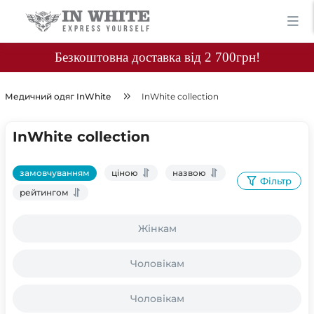
Безкоштовна доставка від 2 700грн!
Медичний одяг InWhite
InWhite collection
InWhite collection
замовчуванням
ціною
назвою
Фільтр
рейтингом
Жінкам
Чоловікам
Чоловікам