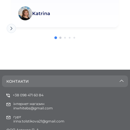
Katrina
КОНТАКТИ
+38 098 471 60 84
інтернет магазин
inwhitebs@gmail.com
гурт
irina.tolstikova21@gmail.com
ФОП Астахов П. А.