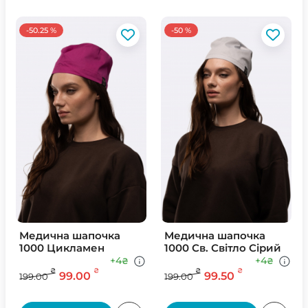
-50.25 %
-50 %
Медична шапочка
Медична шапочка
1000 Цикламен
1000 Св. Свiтло Сiрий
+4
+4
₴
₴
₴
₴
₴
₴
99.00
99.50
199.00
199.00