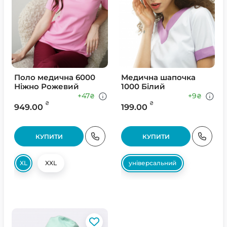
Поло медична 6000
Медична шапочка
Ніжно Рожевий
1000 Білий
+47
+9
₴
₴
₴
₴
949.00
199.00
КУПИТИ
КУПИТИ
XL
XXL
універсальний